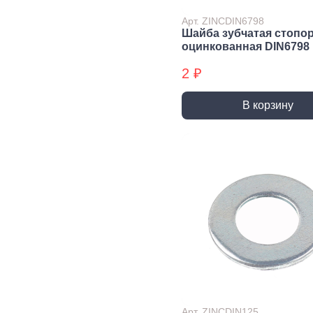
Экст
Арт. ZINCDIN6798
Закл
Шайба зубчатая стопо
оцинкованная DIN6798
Ключи
2 ₽
Лестницы,
Хранение
Сре
стремянки
инструмента
инд
защ
В корзину
Стремянки
Стенды, Панели, Полки
Защи
Ящики, Кейсы,
Органайзеры
Защи
Сумки для инструмента
Плащ
Инженерные сист
Водоснабжение
Газоснабжение
Ото
Арматура запорная и
Краны газовые
Отоп
регулирующая
Шланги, подводки,
Лейки и шланги для
муфты газовые
душа
Полипропиленовые
Арт. ZINCDIN125