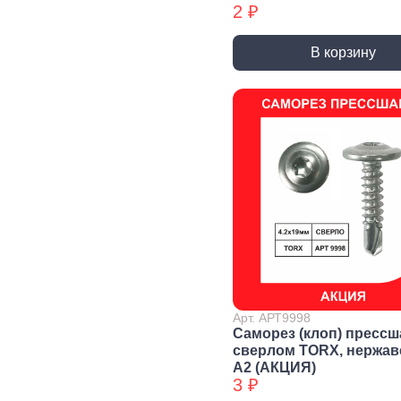
2 ₽
Уголки
перфорированные БХ
В корзину
Колеса и
Профили и
Си
комплектующие
листы
Дж
Колесные опоры
Прутки, Профили,
Сое
Полосы
эле
Подшипники и
комплектующие
Листы
Тру
Трубы
Дер
Дверная
фурнитура, замки
Засовы и защелки
Замки
Доводчики
Такелаж
Арт. АРТ9998
Саморез (клоп) прессш
сверлом TORX, нержа
А2 (АКЦИЯ)
Блоки для троса
Блоки для троса
Вер
3 ₽
БХ