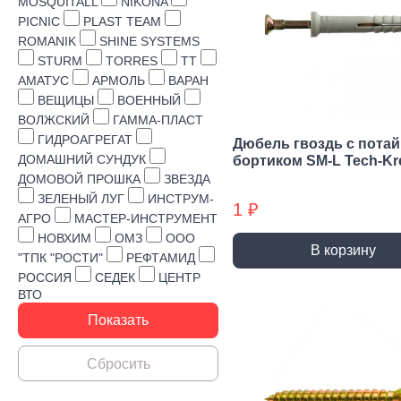
Строительная химия
MOSQUITALL
NIKONA
PICNIC
PLAST TEAM
Сад и огород
ROMANIK
SHINE SYSTEMS
STURM
TORRES
TT
Товары для дома
АМАТУС
АРМОЛЬ
ВАРАН
ВЕЩИЦЫ
ВОЕННЫЙ
ВОЛЖСКИЙ
ГАММА-ПЛАСТ
ГИДРОАГРЕГАТ
Дюбель гвоздь с пота
ДОМАШНИЙ СУНДУК
бортиком SM-L Tech-Kr
ДОМОВОЙ ПРОШКА
ЗВЕЗДА
ЗЕЛЕНЫЙ ЛУГ
ИНСТРУМ-
1 ₽
АГРО
МАСТЕР-ИНСТРУМЕНТ
НОВХИМ
ОМЗ
ООО
В корзину
"ТПК "РОСТИ"
РЕФТАМИД
РОССИЯ
СЕДЕК
ЦЕНТР
ВТО
Ручной инструмент