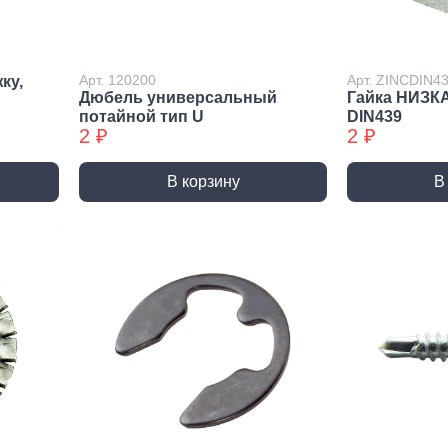
лиры и
ссуары
лярно
Арт. 120200
Арт. ZINCDIN4
ку,
сарный
Дюбель универсальный
Гайка НИЗК
Шлифовальные круги
Коро
трумент
потайной тип U
DIN439
и насадки
Корон
2 ₽
2 ₽
и
Круги зачистные БХ
Корон
ирующий
Шлифовальные ленты
Корон
румент
В корзину
В
Шлифовальные листы
Корон
ры слесарного
румента
Шлифовальные чашки БХ
Коронк
перех
льники, Надфили
Круги зачистные
Коронк
ртки
перех
ы, зубило
етки
ые дрели,
вороты
орезы
вки торцевые