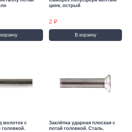
ты (КМ)
Хомуты (КМ) БХ
рло
цинк, острый
2 ₽
 корзину
В корзину
д молоток с
Заклёпка ударная плоская с
 головкой.
потай головкой. Сталь.