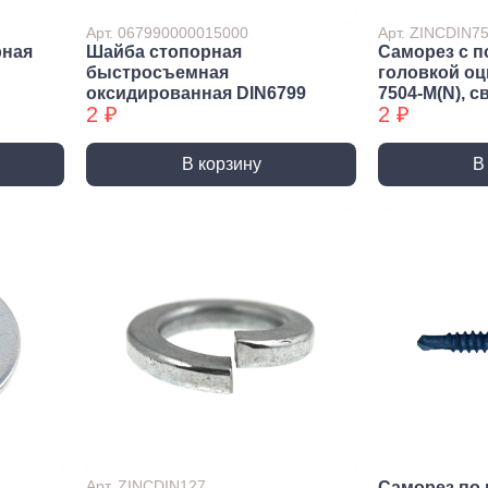
ракторы
Арт. 067990000015000
Арт. ZINCDIN
епочники
рная
Шайба стопорная
Саморез с п
быстросъемная
головкой о
 (упаковки)
оксидированная DIN6799
7504-М(N), с
2 ₽
2 ₽
дства
ивидуальной
иты
В корзину
В
та рук
та глаз, Головы
и и дождевики
емы
Монтажные с
пление
Виброизоляция
Дета
ление
Монтажные профили
Ско
Арт. ZINCDIN127
Саморез по 