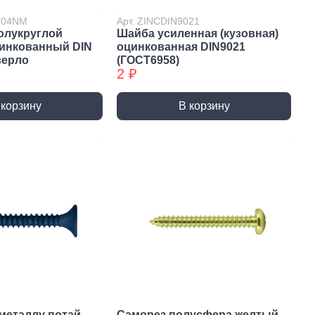
7504NM
Арт. ZINCDIN9021
олукруглой
Шайба усиленная (кузовная)
цинкованный DIN
оцинкованная DIN9021
верло
(ГОСТ6958)
2 ₽
 корзину
В корзину
истемы
ли для монтажа
Детали для монтажа
БХ
бы
Неподвижные/
Подвижные опоры
металлу потай
Саморез полусфера желтый