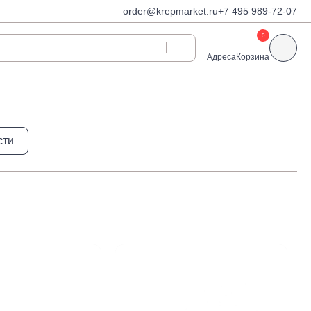
order@krepmarket.ru
+7 495 989-72-07
0
Адреса
Корзина
ди
Дюбели и дюбель-
сти
гвозди
Дюбели для газобетона
 декоративные
Дюбель-гвозди
Дюбель-гвозди TOX, Wkret-
met
Дюбели TOX, Wkret-met
Дюбели для гипсокартона
Дюбели для теплоизоляции
Дюбели распорные
Дюбели фасадные