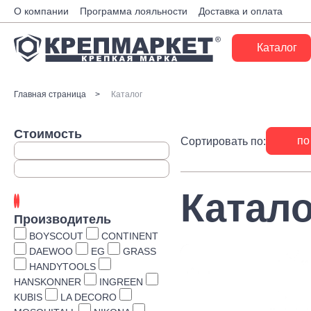
О компании
Программа лояльности
Доставка и оплата
Каталог
Крепеж
Главная страница
Каталог
Ручной инструмент
Стоимость
по
Сортировать по:
Расходные материалы
Инженерные системы
Катало
Монтажные системы
Производитель
Скобяные изделия
BOYSCOUT
CONTINENT
DAEWOO
EG
GRASS
Электрика
HANDYTOOLS
HANSKONNER
INGREEN
Такелаж
KUBIS
LA DECORO