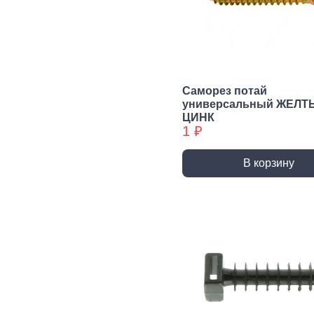
Сварочное,
Резьбонарезной
Шар
паяльное
инструмент
губ
оборудование
инс
Воротки и
плашкодержатели
Горелки
Пасс
Плос
Метчики
Паяльники и
Саморез потай
аксессуары
Нож
универсальный ЖЕЛТ
Плашки
ЦИНК
Сварка и
Клещ
Метчики БХ
1 ₽
аксессуары
Куса
Плашки БХ
В корзину
Ударно-
Режуще пильный
Изм
рычажный
инструмент
инс
инструмент
Лезвия, Ножи
Лине
специальные
штан
Молотки, Кувалды
Ножовки, Пилы ручные
Угол
Топоры
Стусло
Руле
Ломы
Плиткорезы, Стеклорезы
Уров
Киянки
Рубанки
Шабл
Гвоздодеры,
Монтировки
Стамески
Даль