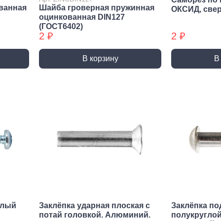
Трубные зажимы БХ
Хому
ванная
Шайба гроверная пружинная
ОКСИД, све
оцинкованная DIN127
(ГОСТ6402)
2 ₽
2 ₽
В корзину
В
елый
Заклёпка ударная плоская с
Заклёпка по
потай головкой. Алюминий.
полукруглой