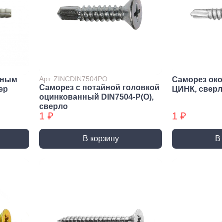
Метрический крепеж
Спец
Болты
Дюймо
Винты
Крепеж
Гайки
Крепеж
резьб
Шайбы
Мебел
Шпильки
Арт. ZINCDIN7504PO
йным
Саморез ок
Саморез с потайной головкой
Микро
ep
ЦИНК, свер
Шпильки БХ
оцинкованный DIN7504-P(О),
Шплинты
сверло
1 ₽
1 ₽
В корзину
В
Скрытый крепеж
Закл
Крепеж для фасада, забора,
Закле
доски
Закле
Заклеп
Расходные м