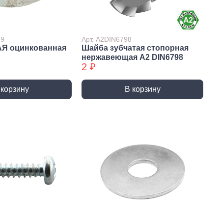
Сверла по стеклу/керамике
Сверла по стеклу/керамике
БХ
39
Арт. А2DIN6798
АЯ оцинкованная
Шайба зубчатая стопорная
нки
Мешки строительные
нержавеющая А2 DIN6798
ки
2 ₽
ки алмазные
ки алмазные БХ
 корзину
В корзину
ки БХ
и по бетону,
одники
и по бетону,
одники БХ