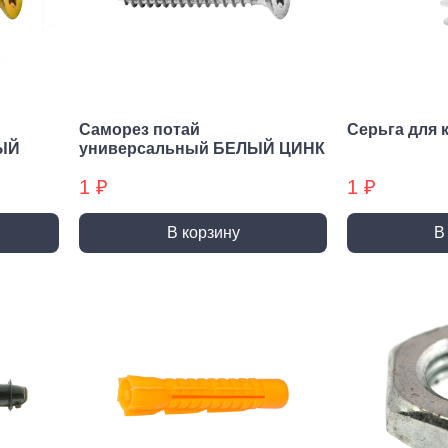
нирно
Биты для
Пилк
цевый
шуруповерта
элек
трумент
Антивандальные
атижи,
Биты звездочка (TORX)
когубцы
Саморез потай
Серьга для 
Крестовые
ницы
ЫЙ
универсальный БЕЛЫЙ ЦИНК
Кровельные
и, Щипцы
1 ₽
1 ₽
Шестигранные
чки, Бокорезы
Буры
Диск
В корзину
В
ерительный
Буры SDS-max
Диски
трумент
Буры SDS-plus
Диски 
йки,
Буры SDS-plus БХ
Диски 
генциркули
Диски
ьники и угломеры
упак)
тки
Диски
ни
Диски
оны, Щупы
Диски,
номеры,