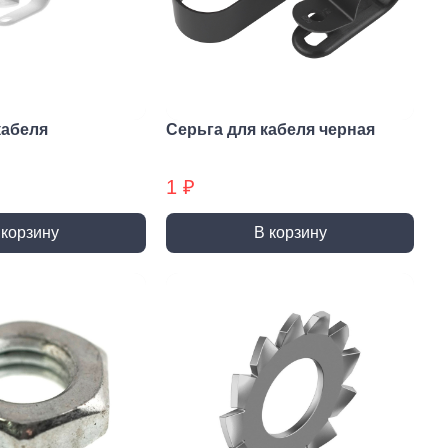
и и полотна для
Фрезы
тролобзика
кабеля
Серьга для кабеля черная
1 ₽
и
Сверла
 корзину
В корзину
 алмазные
Наборы сверел БХ
отрезные
Сверла по дереву
отрезные БХ
Сверла по бетону/камню БХ
 отрезные БХ (ЦЕНЫ по
Сверла по бетону/камню
Сверла по дереву БХ
 пильные
Сверла по дереву БХ
 пильные БХ
Сверла по металлу
 круги алмазные БХ
Сверла по металлу БХ