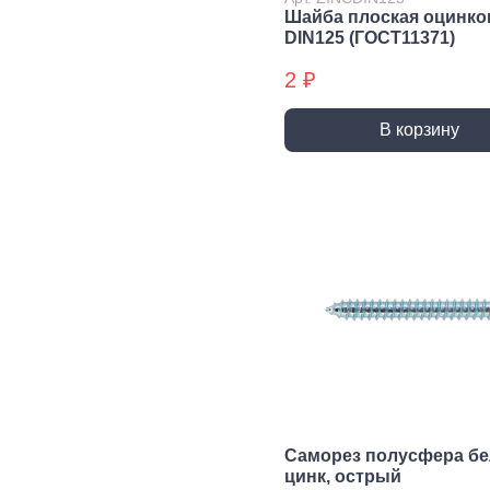
трубы, фитинги и
Шайба плоская оцинко
комплектующие
DIN125 (ГОСТ11371)
Прочистка труб
2 ₽
Сантехнический
крепеж
В корзину
Сифоны и слив
Смесители, краны и
комплектующие
Уплотнители
сантехнические
Фитинги резьбовые
Шланги, гибкая
подводка
Вентиляция
Канализация
Вентиляционные
Трубы
решетки и
канализационные
вентиляторы
Фитинги для
Саморез полусфера б
Воздуховоды
канализации
цинк, острый