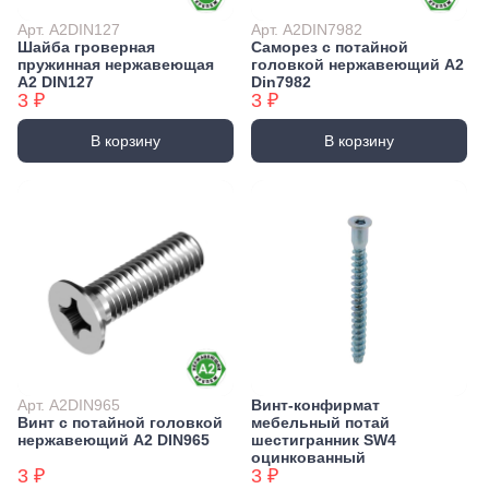
Арт. А2DIN127
Арт. А2DIN7982
Шайба гроверная
Саморез с потайной
пружинная нержавеющая
головкой нержавеющий А2
А2 DIN127
Din7982
3 ₽
3 ₽
В корзину
В корзину
Арт. А2DIN965
Винт-конфирмат
Винт с потайной головкой
мебельный потай
нержавеющий А2 DIN965
шестигранник SW4
оцинкованный
3 ₽
3 ₽