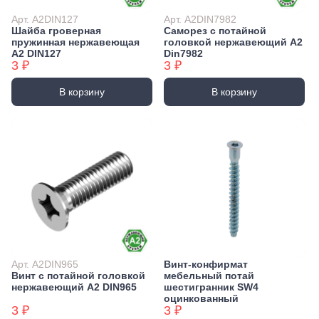
Арт. А2DIN127
Арт. А2DIN7982
Шайба гроверная
Саморез с потайной
пружинная нержавеющая
головкой нержавеющий А2
А2 DIN127
Din7982
3 ₽
3 ₽
В корзину
В корзину
Арт. А2DIN965
Винт-конфирмат
Винт с потайной головкой
мебельный потай
нержавеющий А2 DIN965
шестигранник SW4
оцинкованный
3 ₽
3 ₽