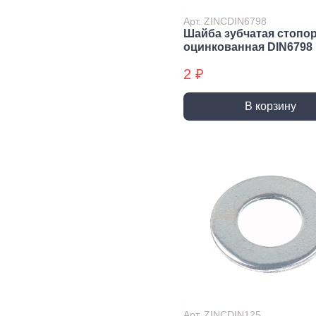
Экст
Арт. ZINCDIN6798
Закл
Шайба зубчатая стопо
оцинкованная DIN6798
Ключи
2 ₽
Лестницы,
Хранение
Сре
стремянки
инструмента
инд
защ
В корзину
Стремянки
Стенды, Панели, Полки
Защи
Ящики, Кейсы,
Органайзеры
Защи
Сумки для инструмента
Плащ
Инженерные сист
Водоснабжение
Газоснабжение
Ото
Арматура запорная и
Краны газовые
Отоп
регулирующая
Шланги, подводки,
Лейки и шланги для
муфты газовые
душа
Полипропиленовые
Арт. ZINCDIN125