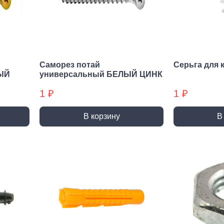
нирно
Биты для
Пилк
цевый
шуруповерта
элек
трумент
Антивандальные
атижи,
Биты звездочка (TORX)
когубцы
Саморез потай
Серьга для 
Крестовые
ницы
ЫЙ
универсальный БЕЛЫЙ ЦИНК
Кровельные
и, Щипцы
1 ₽
1 ₽
Шестигранные
чки, Бокорезы
Буры
Диск
В корзину
В
ерительный
Буры SDS-max
Диски
трумент
Буры SDS-plus
Диски 
йки,
Буры SDS-plus БХ
Диски 
генциркули
Диски
ьники и угломеры
упак)
тки
Диски
ни
Диски
оны, Щупы
Диски,
номеры,