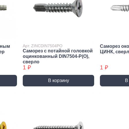
Метрический крепеж
Спец
Болты
Дюймо
Винты
Крепеж
Гайки
Крепеж
резьб
Шайбы
Мебел
Шпильки
Арт. ZINCDIN7504PO
йным
Саморез ок
Саморез с потайной головкой
Микро
ep
ЦИНК, свер
Шпильки БХ
оцинкованный DIN7504-P(О),
Шплинты
сверло
1 ₽
1 ₽
В корзину
В
Скрытый крепеж
Закл
Крепеж для фасада, забора,
Закле
доски
Закле
Заклеп
Расходные м