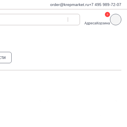
order@krepmarket.ru
+7 495 989-72-07
0
Адреса
Корзина
ди
Дюбели и дюбель-
сти
гвозди
Дюбели для газобетона
 декоративные
Дюбель-гвозди
Дюбель-гвозди TOX, Wkret-
met
Дюбели TOX, Wkret-met
Дюбели для гипсокартона
Дюбели для теплоизоляции
Дюбели распорные
Дюбели фасадные