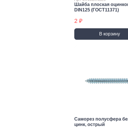
трубы, фитинги и
Шайба плоская оцинко
комплектующие
DIN125 (ГОСТ11371)
Прочистка труб
2 ₽
Сантехнический
крепеж
В корзину
Сифоны и слив
Смесители, краны и
комплектующие
Уплотнители
сантехнические
Фитинги резьбовые
Шланги, гибкая
подводка
Вентиляция
Канализация
Вентиляционные
Трубы
решетки и
канализационные
вентиляторы
Фитинги для
Саморез полусфера б
Воздуховоды
канализации
цинк, острый