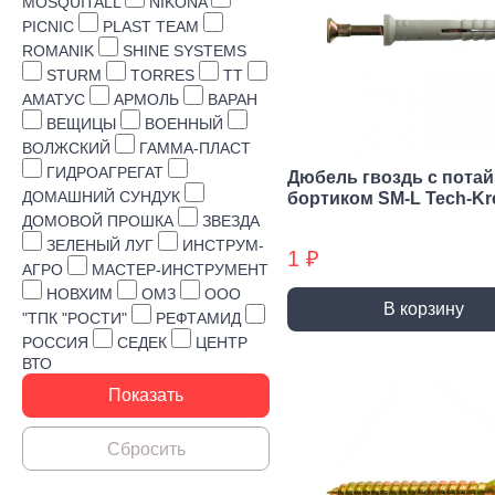
Строительная химия
MOSQUITALL
NIKONA
PICNIC
PLAST TEAM
Сад и огород
ROMANIK
SHINE SYSTEMS
STURM
TORRES
TT
Товары для дома
АМАТУС
АРМОЛЬ
ВАРАН
ВЕЩИЦЫ
ВОЕННЫЙ
ВОЛЖСКИЙ
ГАММА-ПЛАСТ
ГИДРОАГРЕГАТ
Дюбель гвоздь с пота
ДОМАШНИЙ СУНДУК
бортиком SM-L Tech-Kr
ДОМОВОЙ ПРОШКА
ЗВЕЗДА
ЗЕЛЕНЫЙ ЛУГ
ИНСТРУМ-
1 ₽
АГРО
МАСТЕР-ИНСТРУМЕНТ
НОВХИМ
ОМЗ
ООО
В корзину
"ТПК "РОСТИ"
РЕФТАМИД
РОССИЯ
СЕДЕК
ЦЕНТР
ВТО
Ручной инструмент