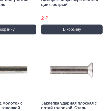
ты (КМ)
Хомуты (КМ) БХ
рло
цинк, острый
2 ₽
 корзину
В корзину
д молоток с
Заклёпка ударная плоская с
 головкой.
потай головкой. Сталь.