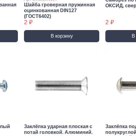
Трубные зажимы БХ
Хому
ванная
Шайба гроверная пружинная
ОКСИД, све
оцинкованная DIN127
(ГОСТ6402)
2 ₽
2 ₽
В корзину
В
елый
Заклёпка ударная плоская с
Заклёпка по
потай головкой. Алюминий.
полукруглой