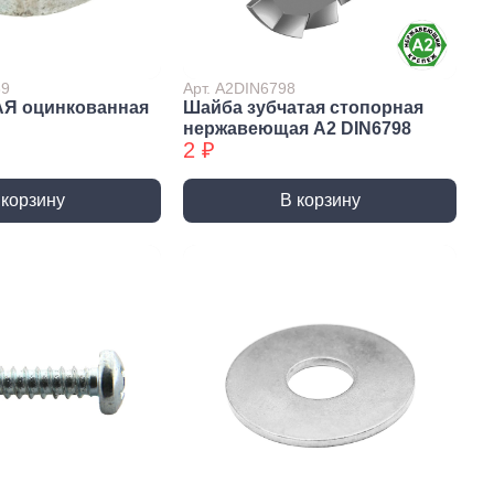
Сверла по стеклу/керамике
Сверла по стеклу/керамике
БХ
39
Арт. А2DIN6798
АЯ оцинкованная
Шайба зубчатая стопорная
нки
Мешки строительные
нержавеющая А2 DIN6798
ки
2 ₽
ки алмазные
ки алмазные БХ
 корзину
В корзину
ки БХ
и по бетону,
одники
и по бетону,
одники БХ