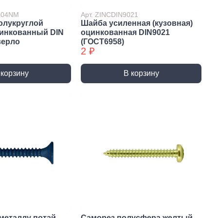
7504NM
Арт. ZINCDIN9021
олукруглой
Шайба усиленная (кузовная)
цинкованный DIN
оцинкованная DIN9021
верло
(ГОСТ6958)
2 ₽
 корзину
В корзину
истемы
ли для монтажа
Детали для монтажа
БХ
бы
Неподвижные/
Подвижные опоры
металлу потай
Саморез полусфера желтый