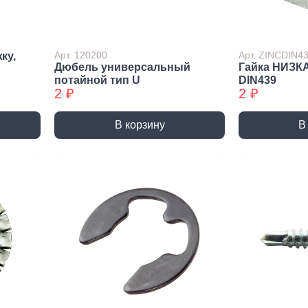
лиры и
ссуары
лярно
Арт. 120200
Арт. ZINCDIN4
ку,
сарный
Дюбель универсальный
Гайка НИЗК
Шлифовальные круги
Коро
трумент
потайной тип U
DIN439
и насадки
Корон
2 ₽
2 ₽
и
Круги зачистные БХ
Корон
ирующий
Шлифовальные ленты
Корон
румент
В корзину
В
Шлифовальные листы
Корон
ры слесарного
румента
Шлифовальные чашки БХ
Коронк
перех
льники, Надфили
Круги зачистные
Коронк
ртки
перех
ы, зубило
етки
ые дрели,
вороты
орезы
вки торцевые