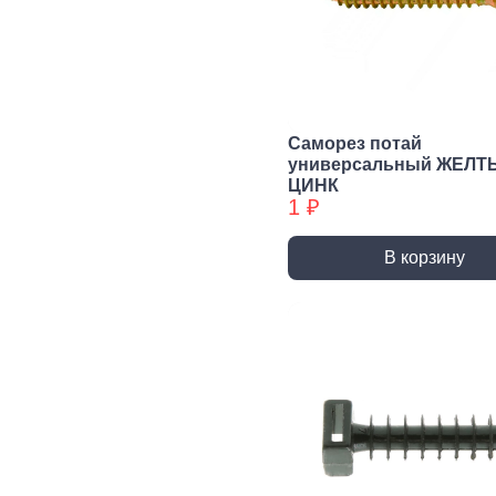
Сварочное,
Резьбонарезной
Шар
паяльное
инструмент
губ
оборудование
инс
Воротки и
плашкодержатели
Горелки
Пасс
Плос
Метчики
Паяльники и
Саморез потай
аксессуары
Нож
универсальный ЖЕЛТ
Плашки
ЦИНК
Сварка и
Клещ
Метчики БХ
1 ₽
аксессуары
Куса
Плашки БХ
В корзину
Ударно-
Режуще пильный
Изм
рычажный
инструмент
инс
инструмент
Лезвия, Ножи
Лине
специальные
штан
Молотки, Кувалды
Ножовки, Пилы ручные
Угол
Топоры
Стусло
Руле
Ломы
Плиткорезы, Стеклорезы
Уров
Киянки
Рубанки
Шабл
Гвоздодеры,
Монтировки
Стамески
Даль