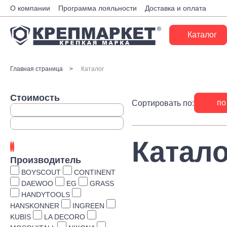
О компании
Программа лояльности
Доставка и оплата
Каталог
Крепеж
Главная страница
Каталог
Ручной инструмент
Стоимость
по
Сортировать по:
Расходные материалы
Инженерные системы
Катало
Монтажные системы
Производитель
Скобяные изделия
BOYSCOUT
CONTINENT
DAEWOO
EG
GRASS
Электрика
HANDYTOOLS
HANSKONNER
INGREEN
Такелаж
KUBIS
LA DECORO