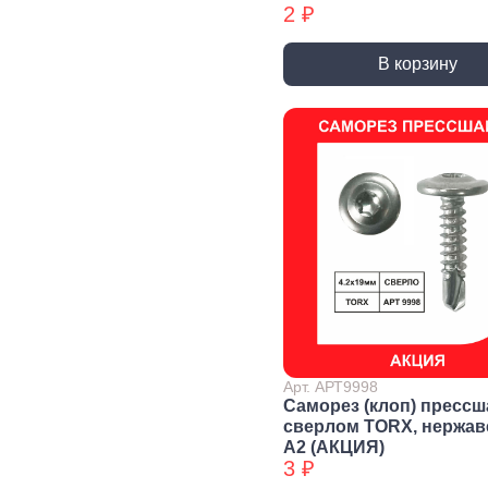
2 ₽
Уголки
перфорированные БХ
В корзину
Колеса и
Профили и
Си
комплектующие
листы
Дж
Колесные опоры
Прутки, Профили,
Сое
Полосы
эле
Подшипники и
комплектующие
Листы
Тру
Трубы
Дер
Дверная
фурнитура, замки
Засовы и защелки
Замки
Доводчики
Такелаж
Арт. АРТ9998
Саморез (клоп) прессш
сверлом TORX, нержа
А2 (АКЦИЯ)
Блоки для троса
Блоки для троса
Вер
3 ₽
БХ