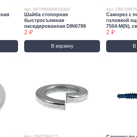
ракторы
Арт. 067990000015000
Арт. ZINCDIN
епочники
рная
Шайба стопорная
Саморез с п
быстросъемная
головкой о
 (упаковки)
оксидированная DIN6799
7504-М(N), с
2 ₽
2 ₽
дства
ивидуальной
иты
В корзину
В
та рук
та глаз, Головы
и и дождевики
емы
Монтажные с
пление
Виброизоляция
Дета
ление
Монтажные профили
Ско
Арт. ZINCDIN127
Саморез по 