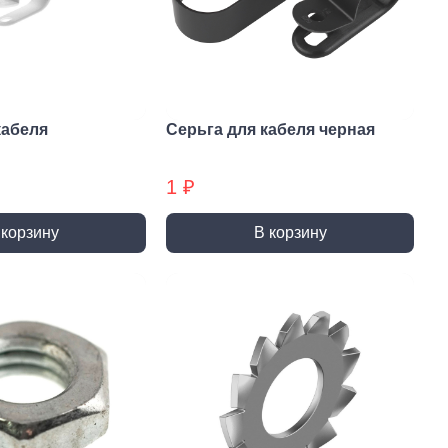
и и полотна для
Фрезы
тролобзика
кабеля
Серьга для кабеля черная
1 ₽
и
Сверла
 корзину
В корзину
 алмазные
Наборы сверел БХ
отрезные
Сверла по дереву
отрезные БХ
Сверла по бетону/камню БХ
 отрезные БХ (ЦЕНЫ по
Сверла по бетону/камню
Сверла по дереву БХ
 пильные
Сверла по дереву БХ
 пильные БХ
Сверла по металлу
 круги алмазные БХ
Сверла по металлу БХ