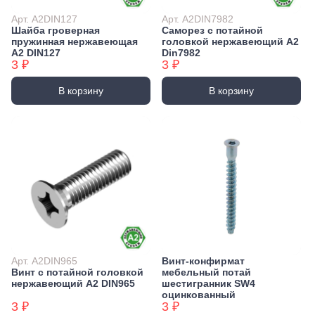
Арт. А2DIN127
Арт. А2DIN7982
Шайба гроверная
Саморез с потайной
пружинная нержавеющая
головкой нержавеющий А2
А2 DIN127
Din7982
3 ₽
3 ₽
В корзину
В корзину
Арт. А2DIN965
Винт-конфирмат
Винт с потайной головкой
мебельный потай
нержавеющий А2 DIN965
шестигранник SW4
оцинкованный
3 ₽
3 ₽