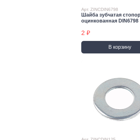
Экст
Арт. ZINCDIN6798
Закл
Шайба зубчатая стопо
оцинкованная DIN6798
Ключи
2 ₽
Лестницы,
Хранение
Сре
стремянки
инструмента
инд
защ
В корзину
Стремянки
Стенды, Панели, Полки
Защи
Ящики, Кейсы,
Органайзеры
Защи
Сумки для инструмента
Плащ
Инженерные сист
Водоснабжение
Газоснабжение
Ото
Арматура запорная и
Краны газовые
Отоп
регулирующая
Шланги, подводки,
Лейки и шланги для
муфты газовые
душа
Полипропиленовые
Арт. ZINCDIN125