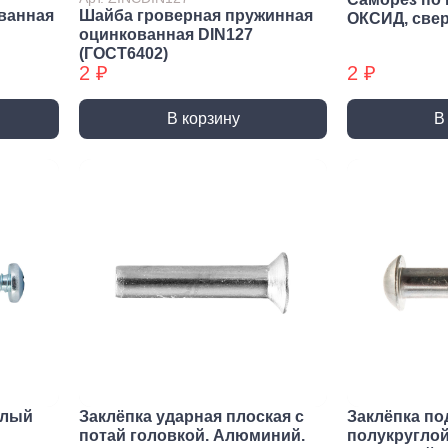
Трубные зажимы БХ
Хому
ванная
Шайба гроверная пружинная
ОКСИД, све
оцинкованная DIN127
(ГОСТ6402)
2 ₽
2 ₽
В корзину
В
елый
Заклёпка ударная плоская с
Заклёпка по
потай головкой. Алюминий.
полукруглой