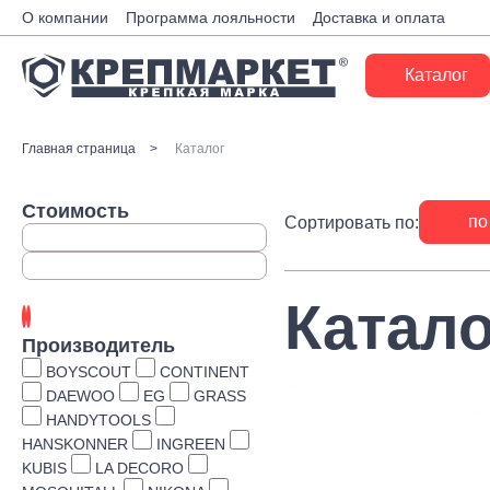
О компании
Программа лояльности
Доставка и оплата
Каталог
Крепеж
Главная страница
Каталог
Ручной инструмент
Стоимость
по
Сортировать по:
Расходные материалы
Инженерные системы
Катало
Монтажные системы
Производитель
Скобяные изделия
BOYSCOUT
CONTINENT
DAEWOO
EG
GRASS
Электрика
HANDYTOOLS
HANSKONNER
INGREEN
Такелаж
KUBIS
LA DECORO