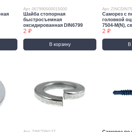
ракторы
Арт. 067990000015000
Арт. ZINCDIN
епочники
рная
Шайба стопорная
Саморез с п
быстросъемная
головкой о
 (упаковки)
оксидированная DIN6799
7504-М(N), с
2 ₽
2 ₽
дства
ивидуальной
иты
В корзину
В
та рук
та глаз, Головы
и и дождевики
емы
Монтажные с
пление
Виброизоляция
Дета
ление
Монтажные профили
Ско
Арт. ZINCDIN127
Саморез по 