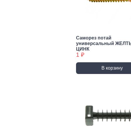
Сварочное,
Резьбонарезной
Шар
паяльное
инструмент
губ
оборудование
инс
Воротки и
плашкодержатели
Горелки
Пасс
Плос
Метчики
Паяльники и
Саморез потай
аксессуары
Нож
универсальный ЖЕЛТ
Плашки
ЦИНК
Сварка и
Клещ
Метчики БХ
1 ₽
аксессуары
Куса
Плашки БХ
В корзину
Ударно-
Режуще пильный
Изм
рычажный
инструмент
инс
инструмент
Лезвия, Ножи
Лине
специальные
штан
Молотки, Кувалды
Ножовки, Пилы ручные
Угол
Топоры
Стусло
Руле
Ломы
Плиткорезы, Стеклорезы
Уров
Киянки
Рубанки
Шабл
Гвоздодеры,
Монтировки
Стамески
Даль