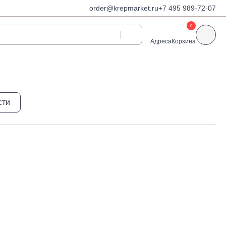
order@krepmarket.ru
+7 495 989-72-07
0
Адреса
Корзина
ди
Дюбели и дюбель-
сти
гвозди
Дюбели для газобетона
 декоративные
Дюбель-гвозди
Дюбель-гвозди TOX, Wkret-
met
Дюбели TOX, Wkret-met
Дюбели для гипсокартона
Дюбели для теплоизоляции
Дюбели распорные
Дюбели фасадные