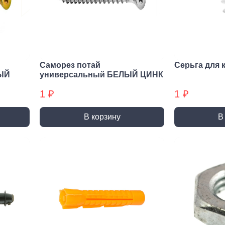
нирно
Биты для
Пилк
цевый
шуруповерта
элек
трумент
Антивандальные
атижи,
Биты звездочка (TORX)
когубцы
Саморез потай
Серьга для 
Крестовые
ницы
ЫЙ
универсальный БЕЛЫЙ ЦИНК
Кровельные
и, Щипцы
1 ₽
1 ₽
Шестигранные
чки, Бокорезы
Буры
Диск
В корзину
В
ерительный
Буры SDS-max
Диски
трумент
Буры SDS-plus
Диски 
йки,
Буры SDS-plus БХ
Диски 
генциркули
Диски
ьники и угломеры
упак)
тки
Диски
ни
Диски
оны, Щупы
Диски,
номеры,