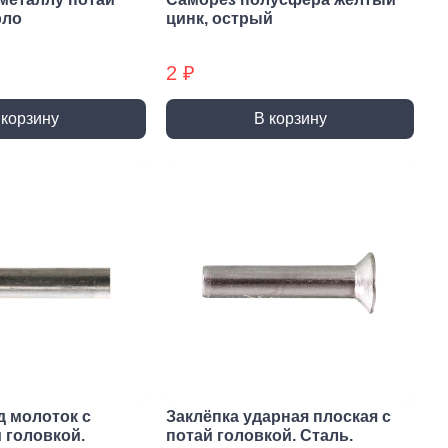
ты (КМ)
Хомуты (КМ) БХ
рло
цинк, острый
2 ₽
 корзину
В корзину
д молоток с
Заклёпка ударная плоская с
 головкой.
потай головкой. Сталь.