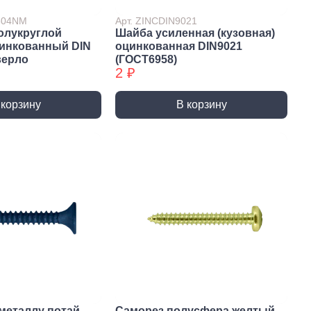
7504NM
Арт. ZINCDIN9021
олукруглой
Шайба усиленная (кузовная)
цинкованный DIN
оцинкованная DIN9021
верло
(ГОСТ6958)
2 ₽
 корзину
В корзину
истемы
ли для монтажа
Детали для монтажа
БХ
бы
Неподвижные/
Подвижные опоры
металлу потай
Саморез полусфера желтый