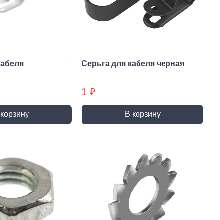
и и полотна для
Фрезы
тролобзика
кабеля
Серьга для кабеля черная
1 ₽
и
Сверла
 корзину
В корзину
 алмазные
Наборы сверел БХ
отрезные
Сверла по дереву
отрезные БХ
Сверла по бетону/камню БХ
 отрезные БХ (ЦЕНЫ по
Сверла по бетону/камню
Сверла по дереву БХ
 пильные
Сверла по дереву БХ
 пильные БХ
Сверла по металлу
 круги алмазные БХ
Сверла по металлу БХ