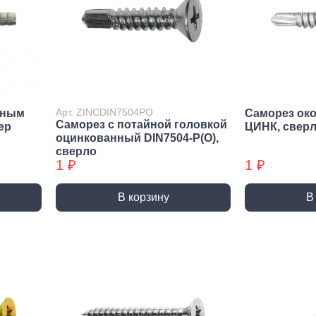
Метрический крепеж
Спец
Болты
Дюймо
Винты
Крепеж
Гайки
Крепеж
резьб
Шайбы
Мебел
Шпильки
Арт. ZINCDIN7504PO
йным
Саморез ок
Саморез с потайной головкой
Микро
ep
ЦИНК, свер
Шпильки БХ
оцинкованный DIN7504-P(О),
Шплинты
сверло
1 ₽
1 ₽
В корзину
В
Скрытый крепеж
Закл
Крепеж для фасада, забора,
Закле
доски
Закле
Заклеп
Расходные м