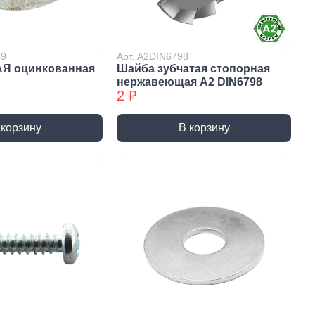
Сверла по стеклу/керамике
Сверла по стеклу/керамике
БХ
39
Арт. А2DIN6798
АЯ оцинкованная
Шайба зубчатая стопорная
нки
Мешки строительные
нержавеющая А2 DIN6798
ки
2 ₽
ки алмазные
ки алмазные БХ
 корзину
В корзину
ки БХ
и по бетону,
одники
и по бетону,
одники БХ