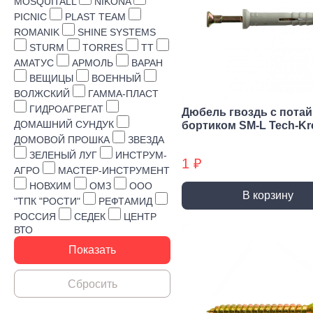
Строительная химия
MOSQUITALL
NIKONA
PICNIC
PLAST TEAM
Сад и огород
ROMANIK
SHINE SYSTEMS
STURM
TORRES
TT
Товары для дома
АМАТУС
АРМОЛЬ
ВАРАН
ВЕЩИЦЫ
ВОЕННЫЙ
ВОЛЖСКИЙ
ГАММА-ПЛАСТ
ГИДРОАГРЕГАТ
Дюбель гвоздь с пота
ДОМАШНИЙ СУНДУК
бортиком SM-L Tech-Kr
ДОМОВОЙ ПРОШКА
ЗВЕЗДА
ЗЕЛЕНЫЙ ЛУГ
ИНСТРУМ-
1 ₽
АГРО
МАСТЕР-ИНСТРУМЕНТ
НОВХИМ
ОМЗ
ООО
В корзину
"ТПК "РОСТИ"
РЕФТАМИД
РОССИЯ
СЕДЕК
ЦЕНТР
ВТО
Ручной инструмент