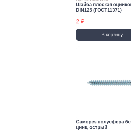
трубы, фитинги и
Шайба плоская оцинко
комплектующие
DIN125 (ГОСТ11371)
Прочистка труб
2 ₽
Сантехнический
крепеж
В корзину
Сифоны и слив
Смесители, краны и
комплектующие
Уплотнители
сантехнические
Фитинги резьбовые
Шланги, гибкая
подводка
Вентиляция
Канализация
Вентиляционные
Трубы
решетки и
канализационные
вентиляторы
Фитинги для
Саморез полусфера б
Воздуховоды
канализации
цинк, острый