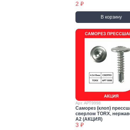
2 ₽
Уголки
перфорированные БХ
В корзину
Колеса и
Профили и
Си
комплектующие
листы
Дж
Колесные опоры
Прутки, Профили,
Сое
Полосы
эле
Подшипники и
комплектующие
Листы
Тру
Трубы
Дер
Дверная
фурнитура, замки
Засовы и защелки
Замки
Доводчики
Такелаж
Арт. АРТ9998
Саморез (клоп) прессш
сверлом TORX, нержа
А2 (АКЦИЯ)
Блоки для троса
Блоки для троса
Вер
3 ₽
БХ