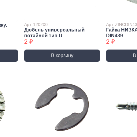
лиры и
ссуары
лярно
Арт. 120200
Арт. ZINCDIN4
ку,
сарный
Дюбель универсальный
Гайка НИЗК
Шлифовальные круги
Коро
трумент
потайной тип U
DIN439
и насадки
Корон
2 ₽
2 ₽
и
Круги зачистные БХ
Корон
ирующий
Шлифовальные ленты
Корон
румент
В корзину
В
Шлифовальные листы
Корон
ры слесарного
румента
Шлифовальные чашки БХ
Коронк
перех
льники, Надфили
Круги зачистные
Коронк
ртки
перех
ы, зубило
етки
ые дрели,
вороты
орезы
вки торцевые