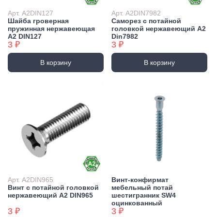
Арт. А2DIN127
Арт. А2DIN7982
Шайба гроверная
Саморез с потайной
пружинная нержавеющая
головкой нержавеющий А2
А2 DIN127
Din7982
3 ₽
3 ₽
В корзину
В корзину
Арт. А2DIN965
Винт-конфирмат
Винт с потайной головкой
мебельный потай
нержавеющий А2 DIN965
шестигранник SW4
оцинкованный
3 ₽
3 ₽