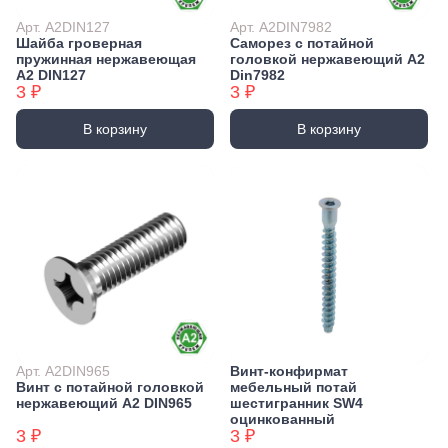
Арт. А2DIN127
Арт. А2DIN7982
Шайба гроверная
Саморез с потайной
пружинная нержавеющая
головкой нержавеющий А2
А2 DIN127
Din7982
3 ₽
3 ₽
В корзину
В корзину
Арт. А2DIN965
Винт-конфирмат
Винт с потайной головкой
мебельный потай
нержавеющий А2 DIN965
шестигранник SW4
оцинкованный
3 ₽
3 ₽