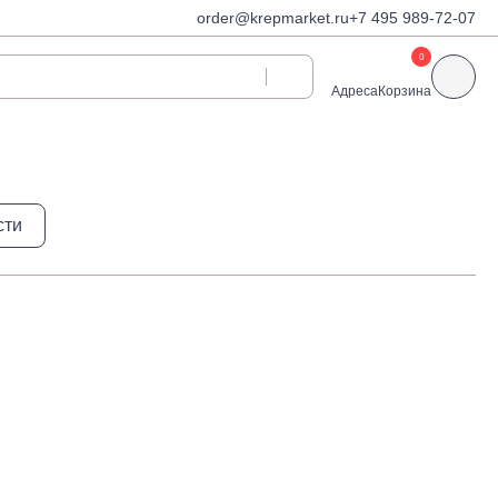
order@krepmarket.ru
+7 495 989-72-07
0
Адреса
Корзина
ди
Дюбели и дюбель-
сти
гвозди
Дюбели для газобетона
 декоративные
Дюбель-гвозди
Дюбель-гвозди TOX, Wkret-
met
Дюбели TOX, Wkret-met
Дюбели для гипсокартона
Дюбели для теплоизоляции
Дюбели распорные
Дюбели фасадные