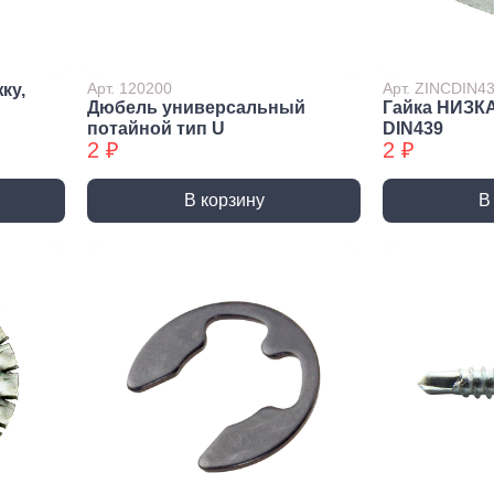
лиры и
ссуары
лярно
Арт. 120200
Арт. ZINCDIN4
ку,
сарный
Дюбель универсальный
Гайка НИЗК
Шлифовальные круги
Коро
трумент
потайной тип U
DIN439
и насадки
Корон
2 ₽
2 ₽
и
Круги зачистные БХ
Корон
ирующий
Шлифовальные ленты
Корон
румент
В корзину
В
Шлифовальные листы
Корон
ры слесарного
румента
Шлифовальные чашки БХ
Коронк
перех
льники, Надфили
Круги зачистные
Коронк
ртки
перех
ы, зубило
етки
ые дрели,
вороты
орезы
вки торцевые