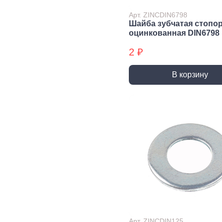
Экст
Арт. ZINCDIN6798
Закл
Шайба зубчатая стопо
оцинкованная DIN6798
Ключи
2 ₽
Лестницы,
Хранение
Сре
стремянки
инструмента
инд
защ
В корзину
Стремянки
Стенды, Панели, Полки
Защи
Ящики, Кейсы,
Органайзеры
Защи
Сумки для инструмента
Плащ
Инженерные сист
Водоснабжение
Газоснабжение
Ото
Арматура запорная и
Краны газовые
Отоп
регулирующая
Шланги, подводки,
Лейки и шланги для
муфты газовые
душа
Полипропиленовые
Арт. ZINCDIN125