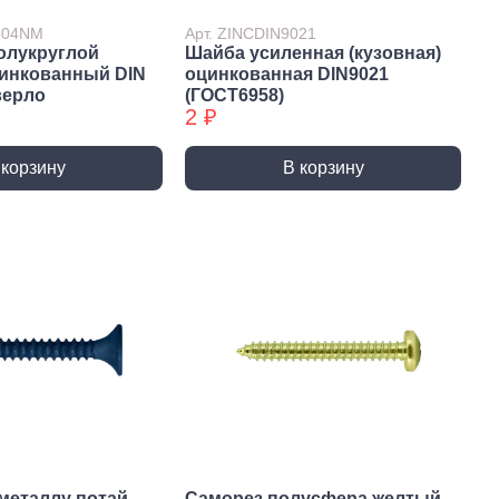
7504NM
Арт. ZINCDIN9021
олукруглой
Шайба усиленная (кузовная)
цинкованный DIN
оцинкованная DIN9021
верло
(ГОСТ6958)
2 ₽
 корзину
В корзину
истемы
ли для монтажа
Детали для монтажа
БХ
бы
Неподвижные/
Подвижные опоры
металлу потай
Саморез полусфера желтый