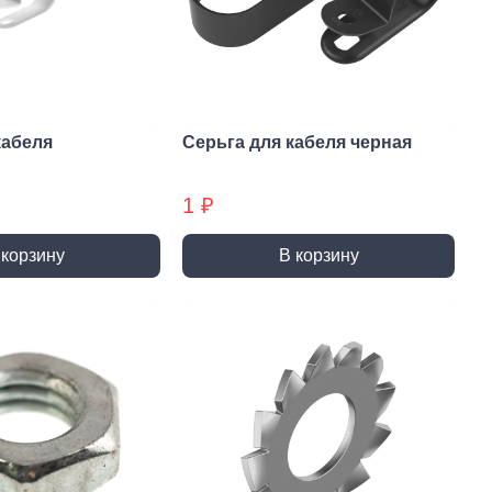
и и полотна для
Фрезы
тролобзика
кабеля
Серьга для кабеля черная
1 ₽
и
Сверла
 корзину
В корзину
 алмазные
Наборы сверел БХ
отрезные
Сверла по дереву
отрезные БХ
Сверла по бетону/камню БХ
 отрезные БХ (ЦЕНЫ по
Сверла по бетону/камню
Сверла по дереву БХ
 пильные
Сверла по дереву БХ
 пильные БХ
Сверла по металлу
 круги алмазные БХ
Сверла по металлу БХ