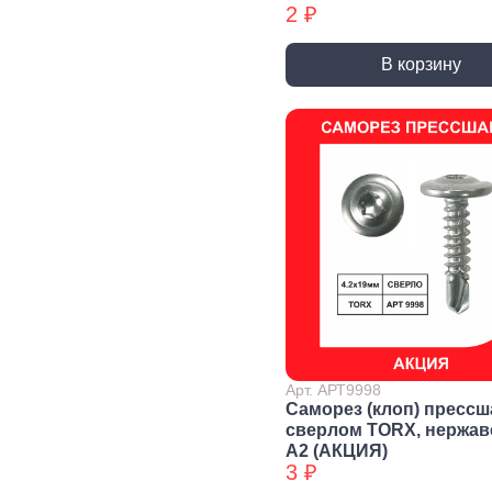
2 ₽
Уголки
перфорированные БХ
В корзину
Колеса и
Профили и
Си
комплектующие
листы
Дж
Колесные опоры
Прутки, Профили,
Сое
Полосы
эле
Подшипники и
комплектующие
Листы
Тру
Трубы
Дер
Дверная
фурнитура, замки
Засовы и защелки
Замки
Доводчики
Такелаж
Арт. АРТ9998
Саморез (клоп) прессш
сверлом TORX, нержа
А2 (АКЦИЯ)
Блоки для троса
Блоки для троса
Вер
3 ₽
БХ