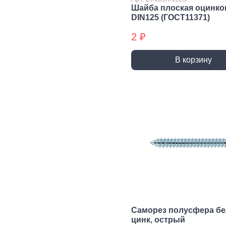
трубы, фитинги и
Шайба плоская оцинко
комплектующие
DIN125 (ГОСТ11371)
Прочистка труб
2 ₽
Сантехнический
крепеж
В корзину
Сифоны и слив
Смесители, краны и
комплектующие
Уплотнители
сантехнические
Фитинги резьбовые
Шланги, гибкая
подводка
Вентиляция
Канализация
Вентиляционные
Трубы
решетки и
канализационные
вентиляторы
Фитинги для
Саморез полусфера б
Воздуховоды
канализации
цинк, острый