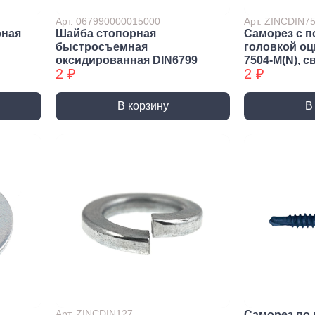
ракторы
Арт. 067990000015000
Арт. ZINCDIN
епочники
рная
Шайба стопорная
Саморез с п
быстросъемная
головкой о
 (упаковки)
оксидированная DIN6799
7504-М(N), с
2 ₽
2 ₽
дства
ивидуальной
иты
В корзину
В
та рук
та глаз, Головы
и и дождевики
емы
Монтажные с
пление
Виброизоляция
Дета
ление
Монтажные профили
Ско
Арт. ZINCDIN127
Саморез по 