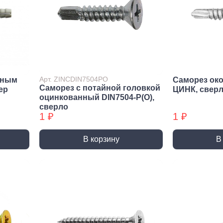
Метрический крепеж
Спец
Болты
Дюймо
Винты
Крепеж
Гайки
Крепеж
резьб
Шайбы
Мебел
Шпильки
Арт. ZINCDIN7504PO
йным
Саморез ок
Саморез с потайной головкой
Микро
ep
ЦИНК, свер
Шпильки БХ
оцинкованный DIN7504-P(О),
Шплинты
сверло
1 ₽
1 ₽
В корзину
В
Скрытый крепеж
Закл
Крепеж для фасада, забора,
Закле
доски
Закле
Заклеп
Расходные м