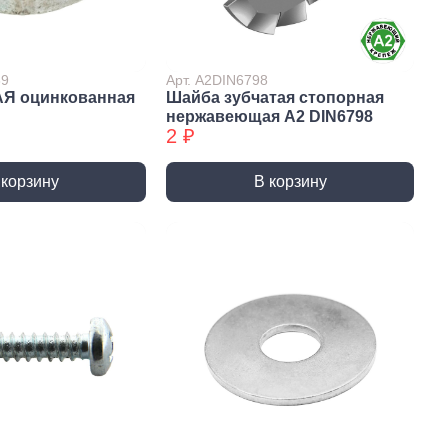
Сверла по стеклу/керамике
Сверла по стеклу/керамике
БХ
39
Арт. А2DIN6798
АЯ оцинкованная
Шайба зубчатая стопорная
нки
Мешки строительные
нержавеющая А2 DIN6798
ки
2 ₽
ки алмазные
ки алмазные БХ
 корзину
В корзину
ки БХ
и по бетону,
одники
и по бетону,
одники БХ