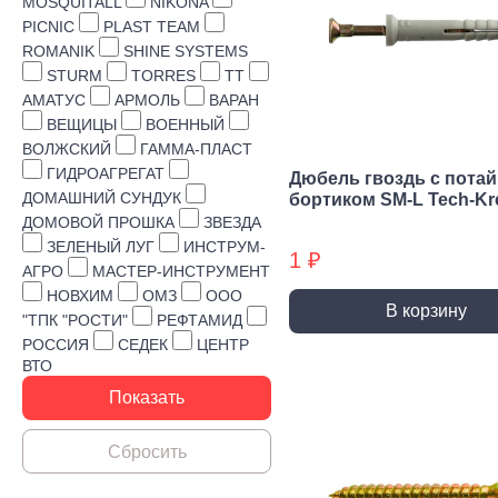
Строительная химия
MOSQUITALL
NIKONA
PICNIC
PLAST TEAM
Сад и огород
ROMANIK
SHINE SYSTEMS
STURM
TORRES
TT
Товары для дома
АМАТУС
АРМОЛЬ
ВАРАН
ВЕЩИЦЫ
ВОЕННЫЙ
ВОЛЖСКИЙ
ГАММА-ПЛАСТ
ГИДРОАГРЕГАТ
Дюбель гвоздь с пота
ДОМАШНИЙ СУНДУК
бортиком SM-L Tech-Kr
ДОМОВОЙ ПРОШКА
ЗВЕЗДА
ЗЕЛЕНЫЙ ЛУГ
ИНСТРУМ-
1 ₽
АГРО
МАСТЕР-ИНСТРУМЕНТ
НОВХИМ
ОМЗ
ООО
В корзину
"ТПК "РОСТИ"
РЕФТАМИД
РОССИЯ
СЕДЕК
ЦЕНТР
ВТО
Ручной инструмент