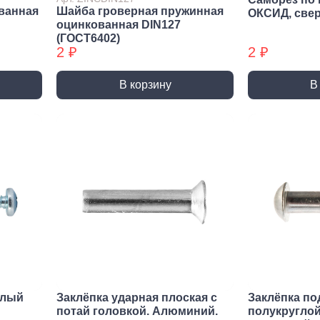
Трубные зажимы БХ
Хому
ванная
Шайба гроверная пружинная
ОКСИД, све
оцинкованная DIN127
(ГОСТ6402)
2 ₽
2 ₽
В корзину
В
елый
Заклёпка ударная плоская с
Заклёпка по
потай головкой. Алюминий.
полукруглой