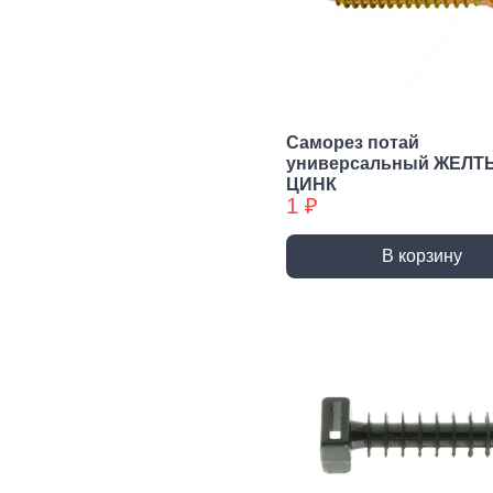
Сварочное,
Резьбонарезной
Шар
паяльное
инструмент
губ
оборудование
инс
Воротки и
плашкодержатели
Горелки
Пасс
Плос
Метчики
Паяльники и
Саморез потай
аксессуары
Нож
универсальный ЖЕЛТ
Плашки
ЦИНК
Сварка и
Клещ
Метчики БХ
1 ₽
аксессуары
Куса
Плашки БХ
В корзину
Ударно-
Режуще пильный
Изм
рычажный
инструмент
инс
инструмент
Лезвия, Ножи
Лине
специальные
штан
Молотки, Кувалды
Ножовки, Пилы ручные
Угол
Топоры
Стусло
Руле
Ломы
Плиткорезы, Стеклорезы
Уров
Киянки
Рубанки
Шабл
Гвоздодеры,
Монтировки
Стамески
Даль