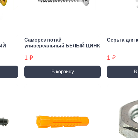
нирно
Биты для
Пилк
цевый
шуруповерта
элек
трумент
Антивандальные
атижи,
Биты звездочка (TORX)
когубцы
Саморез потай
Серьга для 
Крестовые
ницы
ЫЙ
универсальный БЕЛЫЙ ЦИНК
Кровельные
и, Щипцы
1 ₽
1 ₽
Шестигранные
чки, Бокорезы
Буры
Диск
В корзину
В
ерительный
Буры SDS-max
Диски
трумент
Буры SDS-plus
Диски 
йки,
Буры SDS-plus БХ
Диски 
генциркули
Диски
ьники и угломеры
упак)
тки
Диски
ни
Диски
оны, Щупы
Диски,
номеры,