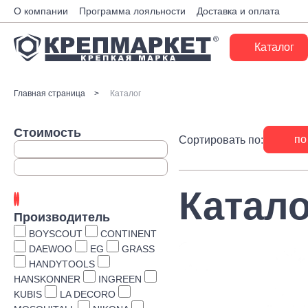
О компании
Программа лояльности
Доставка и оплата
Каталог
Крепеж
Главная страница
Каталог
Ручной инструмент
Стоимость
по
Сортировать по:
Расходные материалы
Инженерные системы
Катало
Монтажные системы
Производитель
Скобяные изделия
BOYSCOUT
CONTINENT
DAEWOO
EG
GRASS
Электрика
HANDYTOOLS
HANSKONNER
INGREEN
Такелаж
KUBIS
LA DECORO