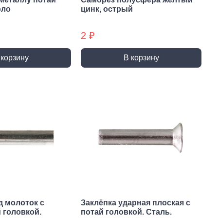
ты (КМ)
Хомуты (КМ) БХ
рло
цинк, острый
2 ₽
 корзину
В корзину
д молоток с
Заклёпка ударная плоская с
 головкой.
потай головкой. Сталь.