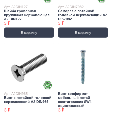
Арт. А2DIN127
Арт. А2DIN7982
Шайба гроверная
Саморез с потайной
пружинная нержавеющая
головкой нержавеющий А2
А2 DIN127
Din7982
3 ₽
3 ₽
В корзину
В корзину
Арт. А2DIN965
Винт-конфирмат
Винт с потайной головкой
мебельный потай
нержавеющий А2 DIN965
шестигранник SW4
оцинкованный
3 ₽
3 ₽