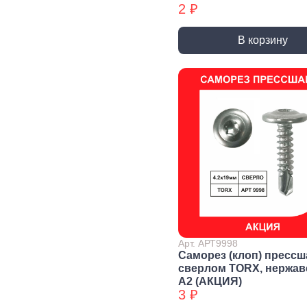
2 ₽
Уголки
перфорированные БХ
В корзину
Колеса и
Профили и
Си
комплектующие
листы
Дж
Колесные опоры
Прутки, Профили,
Сое
Полосы
эле
Подшипники и
комплектующие
Листы
Тру
Трубы
Дер
Дверная
фурнитура, замки
Засовы и защелки
Замки
Доводчики
Такелаж
Арт. АРТ9998
Саморез (клоп) прессш
сверлом TORX, нержа
А2 (АКЦИЯ)
Блоки для троса
Блоки для троса
Вер
3 ₽
БХ