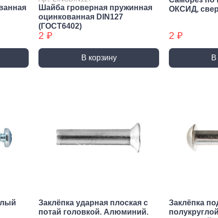
Трубные зажимы БХ
Хому
ванная
Шайба гроверная пружинная
ОКСИД, све
оцинкованная DIN127
(ГОСТ6402)
2 ₽
2 ₽
В корзину
В
елый
Заклёпка ударная плоская с
Заклёпка по
потай головкой. Алюминий.
полукруглой