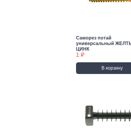
Сварочное,
Резьбонарезной
Шар
паяльное
инструмент
губ
оборудование
инс
Воротки и
плашкодержатели
Горелки
Пасс
Плос
Метчики
Паяльники и
Саморез потай
аксессуары
Нож
универсальный ЖЕЛТ
Плашки
ЦИНК
Сварка и
Клещ
Метчики БХ
1 ₽
аксессуары
Куса
Плашки БХ
В корзину
Ударно-
Режуще пильный
Изм
рычажный
инструмент
инс
инструмент
Лезвия, Ножи
Лине
специальные
штан
Молотки, Кувалды
Ножовки, Пилы ручные
Угол
Топоры
Стусло
Руле
Ломы
Плиткорезы, Стеклорезы
Уров
Киянки
Рубанки
Шабл
Гвоздодеры,
Монтировки
Стамески
Даль