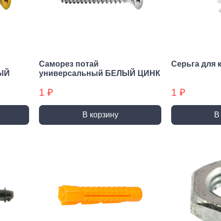
нирно
Биты для
Пилк
цевый
шуруповерта
элек
трумент
Антивандальные
атижи,
Биты звездочка (TORX)
когубцы
Саморез потай
Серьга для 
Крестовые
ницы
ЫЙ
универсальный БЕЛЫЙ ЦИНК
Кровельные
и, Щипцы
1 ₽
1 ₽
Шестигранные
чки, Бокорезы
Буры
Диск
В корзину
В
ерительный
Буры SDS-max
Диски
трумент
Буры SDS-plus
Диски 
йки,
Буры SDS-plus БХ
Диски 
генциркули
Диски
ьники и угломеры
упак)
тки
Диски
ни
Диски
оны, Щупы
Диски,
номеры,