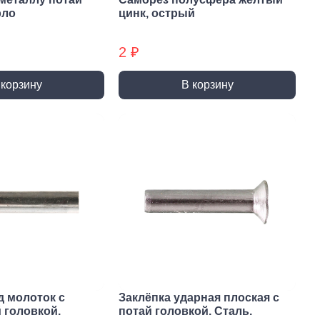
ты (КМ)
Хомуты (КМ) БХ
рло
цинк, острый
2 ₽
 корзину
В корзину
д молоток с
Заклёпка ударная плоская с
 головкой.
потай головкой. Сталь.