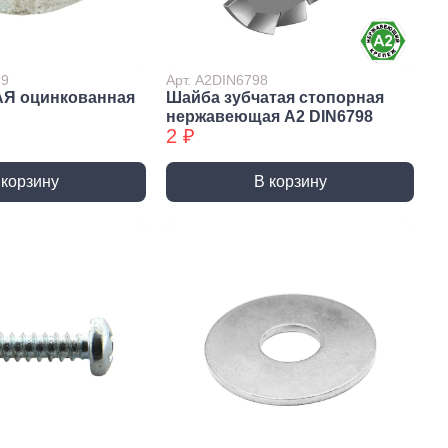
Сверла по стеклу/керамике
Сверла по стеклу/керамике
БХ
39
Арт. А2DIN6798
АЯ оцинкованная
Шайба зубчатая стопорная
нки
Мешки строительные
нержавеющая А2 DIN6798
ки
2 ₽
ки алмазные
ки алмазные БХ
 корзину
В корзину
ки БХ
и по бетону,
одники
и по бетону,
одники БХ