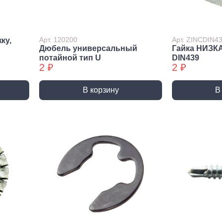
лиры и
ссуары
лярно
Арт. 120200
Арт. ZINCDIN4
ку,
сарный
Дюбель универсальный
Гайка НИЗК
Шлифовальные круги
Коро
трумент
потайной тип U
DIN439
и насадки
Корон
2 ₽
2 ₽
и
Круги зачистные БХ
Корон
ирующий
Шлифовальные ленты
Корон
румент
В корзину
В
Шлифовальные листы
Корон
ры слесарного
румента
Шлифовальные чашки БХ
Коронк
перех
льники, Надфили
Круги зачистные
Коронк
ртки
перех
ы, зубило
етки
ые дрели,
вороты
орезы
вки торцевые