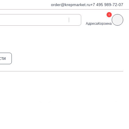
order@krepmarket.ru
+7 495 989-72-07
0
Адреса
Корзина
ди
Дюбели и дюбель-
сти
гвозди
Дюбели для газобетона
 декоративные
Дюбель-гвозди
Дюбель-гвозди TOX, Wkret-
met
Дюбели TOX, Wkret-met
Дюбели для гипсокартона
Дюбели для теплоизоляции
Дюбели распорные
Дюбели фасадные