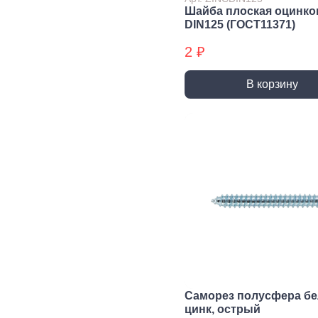
трубы, фитинги и
Шайба плоская оцинко
комплектующие
DIN125 (ГОСТ11371)
Прочистка труб
2 ₽
Сантехнический
крепеж
В корзину
Сифоны и слив
Смесители, краны и
комплектующие
Уплотнители
сантехнические
Фитинги резьбовые
Шланги, гибкая
подводка
Вентиляция
Канализация
Вентиляционные
Трубы
решетки и
канализационные
вентиляторы
Фитинги для
Саморез полусфера б
Воздуховоды
канализации
цинк, острый