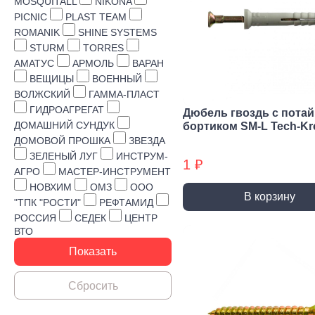
Строительная химия
MOSQUITALL
NIKONA
PICNIC
PLAST TEAM
Сад и огород
ROMANIK
SHINE SYSTEMS
STURM
TORRES
Товары для дома
АМАТУС
АРМОЛЬ
ВАРАН
ВЕЩИЦЫ
ВОЕННЫЙ
ВОЛЖСКИЙ
ГАММА-ПЛАСТ
ГИДРОАГРЕГАТ
Дюбель гвоздь с пота
ДОМАШНИЙ СУНДУК
бортиком SM-L Tech-Kr
ДОМОВОЙ ПРОШКА
ЗВЕЗДА
ЗЕЛЕНЫЙ ЛУГ
ИНСТРУМ-
1 ₽
АГРО
МАСТЕР-ИНСТРУМЕНТ
НОВХИМ
ОМЗ
ООО
В корзину
"ТПК "РОСТИ"
РЕФТАМИД
РОССИЯ
СЕДЕК
ЦЕНТР
ВТО
Ручной инструмент