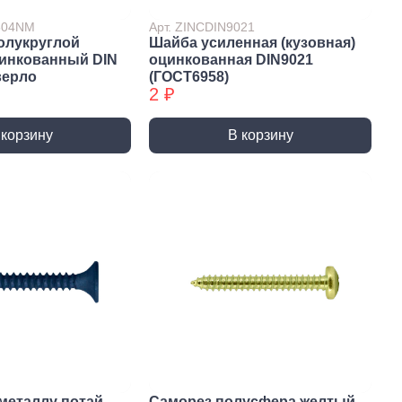
7504NM
Арт. ZINCDIN9021
олукруглой
Шайба усиленная (кузовная)
цинкованный DIN
оцинкованная DIN9021
верло
(ГОСТ6958)
2 ₽
 корзину
В корзину
истемы
ли для монтажа
Детали для монтажа
БХ
бы
Неподвижные/
Подвижные опоры
металлу потай
Саморез полусфера желтый