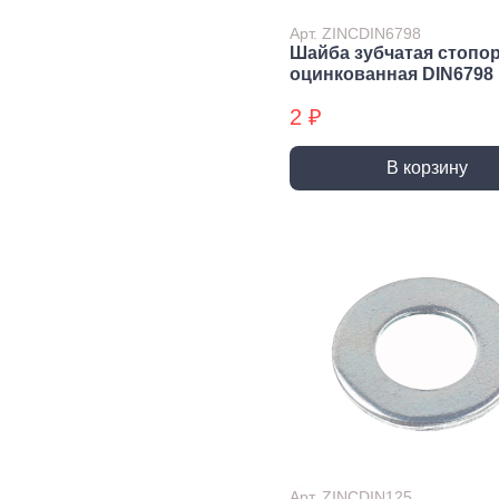
Экст
Арт. ZINCDIN6798
Закл
Шайба зубчатая стопо
оцинкованная DIN6798
Ключи
2 ₽
Лестницы,
Хранение
Сре
стремянки
инструмента
инд
защ
В корзину
Стремянки
Стенды, Панели, Полки
Защи
Ящики, Кейсы,
Органайзеры
Защи
Сумки для инструмента
Плащ
Инженерные сист
Водоснабжение
Газоснабжение
Ото
Арматура запорная и
Краны газовые
Отоп
регулирующая
Шланги, подводки,
Лейки и шланги для
муфты газовые
душа
Полипропиленовые
Арт. ZINCDIN125