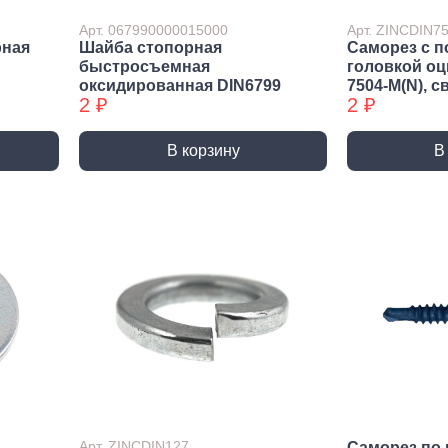
ракторы
Арт. 067990000015000
Арт. ZINCDIN
епочники
рная
Шайба стопорная
Саморез с п
быстросъемная
головкой о
 (упаковки)
оксидированная DIN6799
7504-М(N), с
2 ₽
2 ₽
дства
ивидуальной
иты
В корзину
В
та рук
та глаз, Головы
и и дождевики
емы
Монтажные с
пление
Виброизоляция
Дета
ление
Монтажные профили
Ско
Арт. ZINCDIN127
Саморез по 