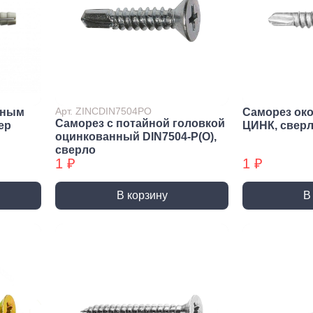
Метрический крепеж
Спец
Болты
Дюймо
Винты
Крепеж
Гайки
Крепеж
резьб
Шайбы
Мебел
Шпильки
Арт. ZINCDIN7504PO
йным
Саморез ок
Саморез с потайной головкой
Микро
ep
ЦИНК, свер
Шпильки БХ
оцинкованный DIN7504-P(О),
Шплинты
сверло
1 ₽
1 ₽
В корзину
В
Скрытый крепеж
Закл
Крепеж для фасада, забора,
Закле
доски
Закле
Заклеп
Расходные м