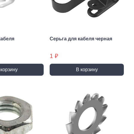
и и полотна для
Фрезы
тролобзика
кабеля
Серьга для кабеля черная
1 ₽
и
Сверла
 корзину
В корзину
 алмазные
Наборы сверел БХ
отрезные
Сверла по дереву
отрезные БХ
Сверла по бетону/камню БХ
 отрезные БХ (ЦЕНЫ по
Сверла по бетону/камню
Сверла по дереву БХ
 пильные
Сверла по дереву БХ
 пильные БХ
Сверла по металлу
 круги алмазные БХ
Сверла по металлу БХ