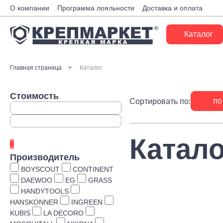
О компании
Программа лояльности
Доставка и оплата
Каталог
Крепеж
Главная страница
Каталог
Ручной инструмент
Стоимость
по
Сортировать по:
Расходные материалы
Инженерные системы
Катало
Монтажные системы
Производитель
Скобяные изделия
BOYSCOUT
CONTINENT
DAEWOO
EG
GRASS
Электрика
HANDYTOOLS
HANSKONNER
INGREEN
Такелаж
KUBIS
LA DECORO