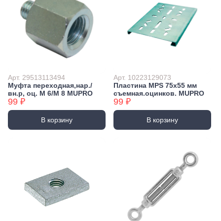
Арт. 29513113494
Арт. 10223129073
Муфта переходная,нар./
Пластина MPS 75х55 мм
вн.р, оц. М 6/М 8 MUPRO
съемная.оцинков. MUPRO
99 ₽
99 ₽
В корзину
В корзину