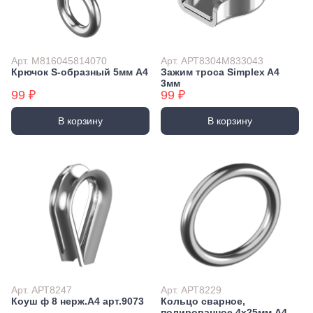
Арт. М816045814070
Арт. АРТ8304М833043
Крючок S-образный 5мм А4
Зажим троса Simplex A4
3мм
99 ₽
99 ₽
В корзину
В корзину
Арт. АРТ8247
Арт. АРТ8229
Коуш ф 8 нерж.А4 арт.9073
Кольцо сварное,
полированное 4х25мм А4