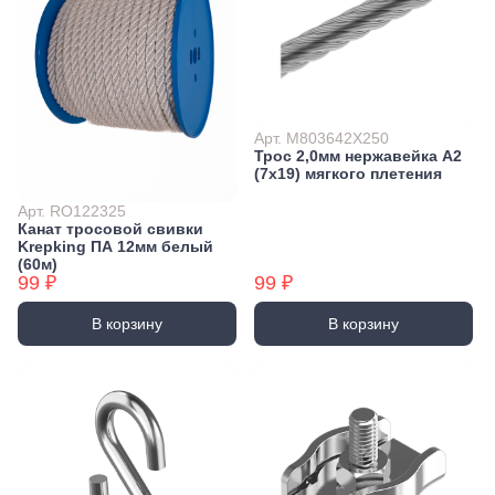
Арт. M803642X250
Трос 2,0мм нержавейка А2
(7х19) мягкого плетения
Арт. RO122325
Канат тросовой свивки
Krepking ПА 12мм белый
(60м)
99 ₽
99 ₽
В корзину
В корзину