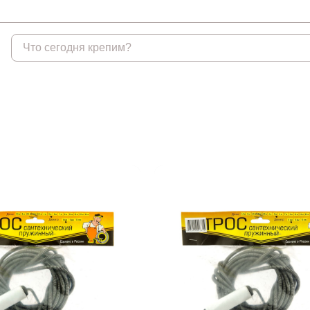
Крепеж
Анкеры
Гвоз
Анкеры распорные
Гвозди
Анкеры TOX, Wkret-met
Гвозди
Анкеры химические и
аксессуары
Анкеры химические и
аксессуары БХ
Анкеры забивные
Анкеры клиновые
Анкеры рамные