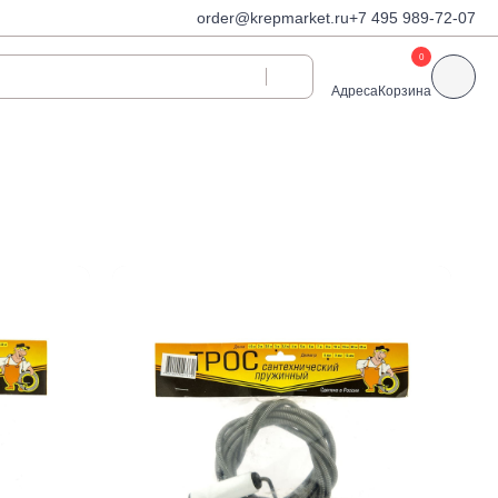
order@krepmarket.ru
+7 495 989-72-07
0
Адреса
Корзина
ди
Дюбели и дюбель-
гвозди
Дюбели для газобетона
 декоративные
Дюбель-гвозди
Дюбель-гвозди TOX, Wkret-
met
Дюбели TOX, Wkret-met
Дюбели для гипсокартона
Дюбели для теплоизоляции
Дюбели распорные
Дюбели фасадные