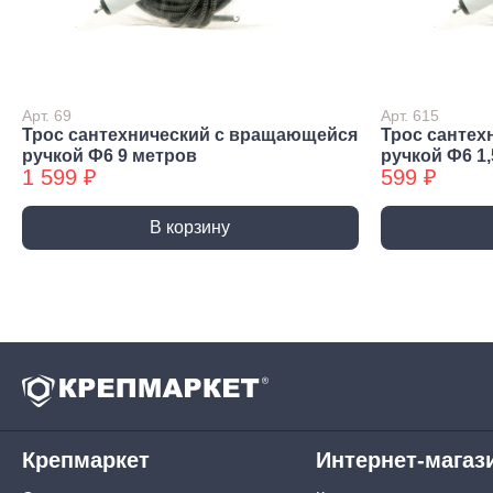
Строительная химия
Сад и огород
Товары для дома
Арт. 69
Арт. 615
Трос сантехнический с вращающейся
Трос сантех
ручкой Ф6 9 метров
ручкой Ф6 1,
1 599 ₽
599 ₽
В корзину
Ручной инструмент
Крепмаркет
Интернет-магаз