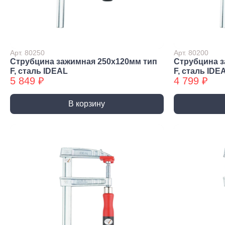
Строительная химия
Сад и огород
Товары для дома
Арт. 80250
Арт. 80200
Струбцина зажимная 250x120мм тип
Струбцина з
F, сталь IDEAL
F, сталь IDE
5 849 ₽
4 799 ₽
В корзину
Ручной инструмент