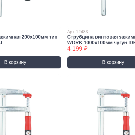
Метрический крепеж
Спец
Болты
Дюймо
Винты
Крепеж
Гайки
Крепеж
Арт. 12483
ажимная 200x100мм тип
Струбцина винтовая зажи
резьб
Шайбы
AL
WORK 1000x100мм чугун ID
Мебел
4 199 ₽
Шпильки
Микро
Шпильки БХ
В корзину
В корзину
Шплинты
Скрытый крепеж
Закл
Крепеж для фасада, забора,
Закле
доски
Закле
Заклеп
Расходные м