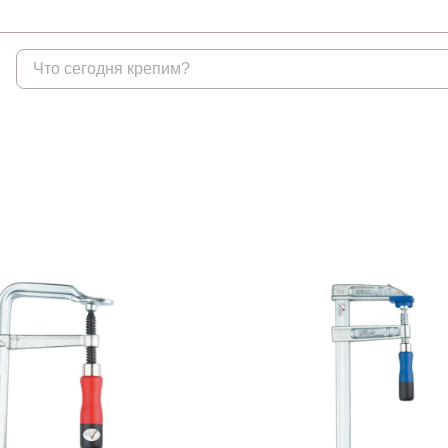
Крепеж
Анкеры
Гвоз
Анкеры распорные
Гвозди
Анкеры TOX, Wkret-met
Гвозди
Анкеры химические и
аксессуары
Анкеры химические и
аксессуары БХ
Анкеры забивные
Анкеры клиновые
Анкеры рамные