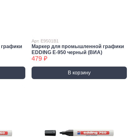
и и полотна для
Фрезы
тролобзика
Арт. E9501B1
 графики
Маркер для промышленной графики
EDDING E-950 черный (ВИА)
479 ₽
и
Сверла
В корзину
 алмазные
Наборы сверел БХ
отрезные
Сверла по дереву
отрезные БХ
Сверла по бетону/камню БХ
 отрезные БХ (ЦЕНЫ по
Сверла по бетону/камню
Сверла по дереву БХ
 пильные
Сверла по дереву БХ
 пильные БХ
Сверла по металлу
 круги алмазные БХ
Сверла по металлу БХ