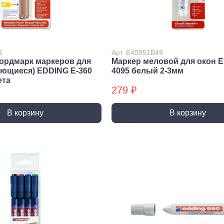
Метрический крепеж
Спец
Болты
Дюймо
Винты
Крепеж
Гайки
Крепеж
S
Арт. E40951B49
бордмарк маркеров для
Маркер меловой для окон E
резьб
Шайбы
ающиеся) EDDING E-360
4095 белый 2-3мм
Мебел
Шпильки
ета
279 ₽
Микро
Шпильки БХ
Шплинты
В корзину
В корзину
Скрытый крепеж
Закл
Крепеж для фасада, забора,
Закле
доски
Закле
Заклеп
Расходные м