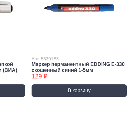
ны и переходники
Крепеж электромонтажный
ды и крепления
Электромонтажный крепеж
БХ
 накаливания
 настольные
 специальные
Арт. E3301B3
опкой
Маркер перманентный EDDING E-330
м (ВИА)
скошенный синий 1-5мм
129 ₽
В корзину
я химия
Лакокрасочные
материалы
 гвозди