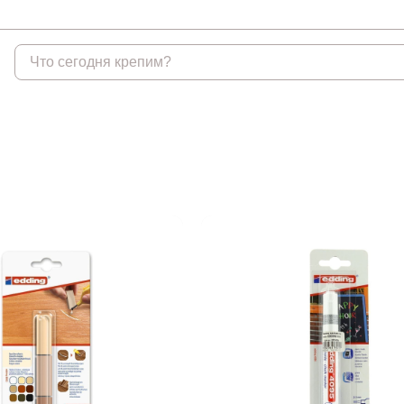
Крепеж
Анкеры
Гвоз
Анкеры распорные
Гвозди
Анкеры TOX, Wkret-met
Гвозди
Анкеры химические и
аксессуары
Анкеры химические и
аксессуары БХ
Анкеры забивные
Анкеры клиновые
Анкеры рамные