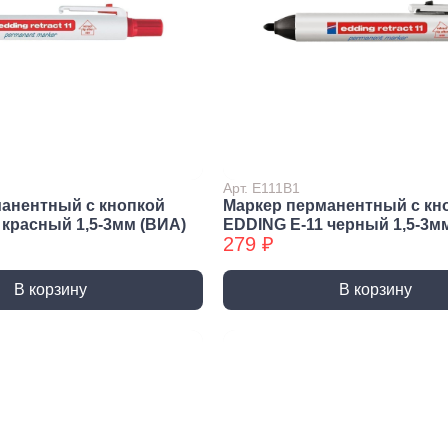
Патро
Зарядные устройства
Гирлян
Лампы
стема
Лампы
окер
динительные
Лампы
менты
Системы наблюдения
бы и заглушки
и оповещения
жатели
Арт. E111B1
Видеонаблюдение
анентный c кнопкой
Маркер перманентный c кн
 красный 1,5-3мм (ВИА)
EDDING E-11 черный 1,5-3м
Датчики движения
279 ₽
Звонки дверные
В корзину
В корзину
Строительна
тлюги
Пены, герметики
Клеи
Пена монтажная, очистители
Жидкие