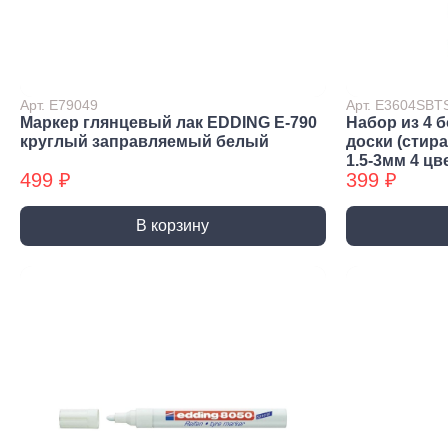
Строительная химия
Сад и огород
Товары для дома
Арт. E79049
Арт. E3604SBT
Маркер глянцевый лак EDDING E-790
Набор из 4 
круглый заправляемый белый
доски (стир
1.5-3мм 4 цв
499 ₽
399 ₽
В корзину
Ручной инструмент