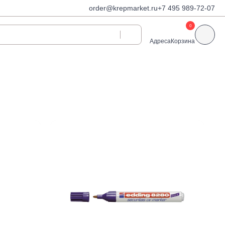
order@krepmarket.ru
+7 495 989-72-07
0
Адреса
Корзина
ди
Дюбели и дюбель-
гвозди
Дюбели для газобетона
 декоративные
Дюбель-гвозди
Дюбель-гвозди TOX, Wkret-
met
Дюбели TOX, Wkret-met
Дюбели для гипсокартона
Дюбели для теплоизоляции
Дюбели распорные
Дюбели фасадные