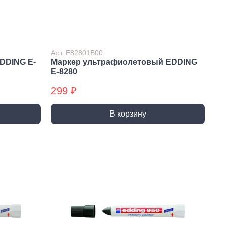
 крепёж
Саморезы и шурупы
вый крепёж
По дереву
 с левой резьбой
Саморезы БХ
 с мелким шагом
По бетону
Арт. E82801B00
DDING E-
Маркер ультрафиолетовый EDDING
ы
Шурупы БХ
E-8280
ьный крепеж
Для ГВЛ
299 ₽
крепеж
Кровельные
Оконные
В корзину
По металлу
Универсальные
епки
пки вытяжные
пки забивные
ки резьбовые
атериалы