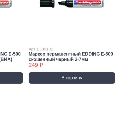
ты (КМ)
Хомуты (КМ) БХ
Арт. E5001B1
NG E-500
Маркер перманентный EDDING E-500
(ВИА)
скошенный черный 2-7мм
249 ₽
В корзину