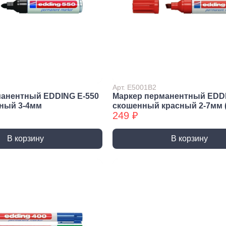
Трубные зажимы БХ
Хому
Арт. E5001B2
анентный EDDING E-550
Маркер перманентный EDDI
ный 3-4мм
скошенный красный 2-7мм 
249 ₽
В корзину
В корзину