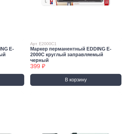
Арт. E2000C1
NG E-
Маркер перманентный EDDING E-
мый
2000C круглый заправляемый
черный
399 ₽
истемы
В корзину
ли для монтажа
Детали для монтажа
БХ
бы
Неподвижные/
Подвижные опоры