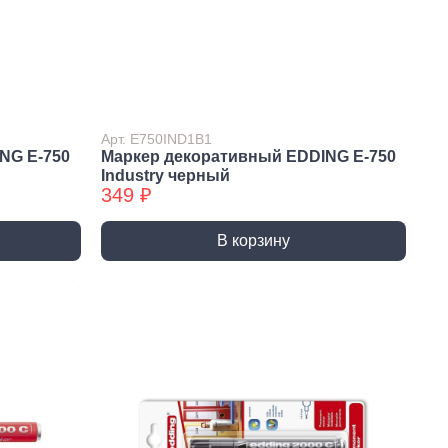
Сверла по стеклу/керамике
Сверла по стеклу/керамике
БХ
нки
Мешки строительные
ки
Арт. E750IND1B1
ки алмазные
NG E-750
Маркер декоративный EDDING E-750
Industry черный
ки алмазные БХ
349 ₽
ки БХ
и по бетону,
В корзину
одники
и по бетону,
одники БХ