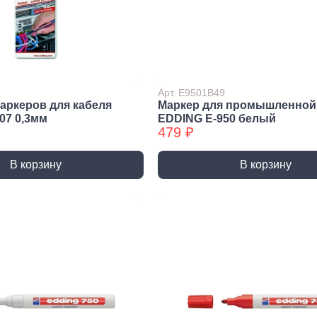
нирно
Биты для
Пилк
цевый
шуруповерта
элек
трумент
Антивандальные
атижи,
Биты звездочка (TORX)
когубцы
Арт. E9501B49
Крестовые
ницы
маркеров для кабеля
Маркер для промышленной
Кровельные
07 0,3мм
EDDING E-950 белый
и, Щипцы
479 ₽
Шестигранные
чки, Бокорезы
Буры
Диск
В корзину
В корзину
ерительный
Буры SDS-max
Диски
трумент
Буры SDS-plus
Диски 
йки,
Буры SDS-plus БХ
Диски 
генциркули
Диски
ьники и угломеры
упак)
тки
Диски
ни
Диски
оны, Щупы
Диски,
номеры,