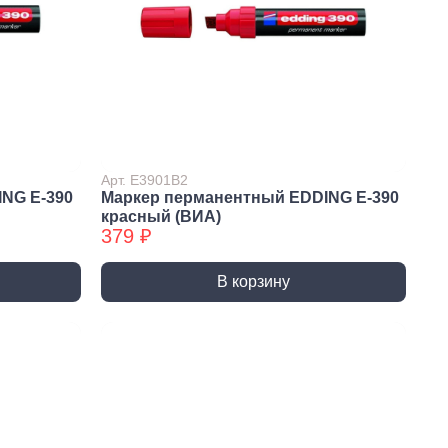
нители,
Электроустановочные
етвители
изделия
Арт. E3901B2
ители силовые
Вилки
NG E-390
Маркер перманентный EDDING E-390
и розеточные
Выключатели
красный (ВИА)
379 ₽
одники
Подрозетники и коробки
распределительные
вители для розеток
В корзину
Розетки
ители бытовые
ры сетевые
щение
Электромонтаж и
комплектующие
 светодиодные
Изоляция и маркировка
, прожекторы,
ьники
Клеммы