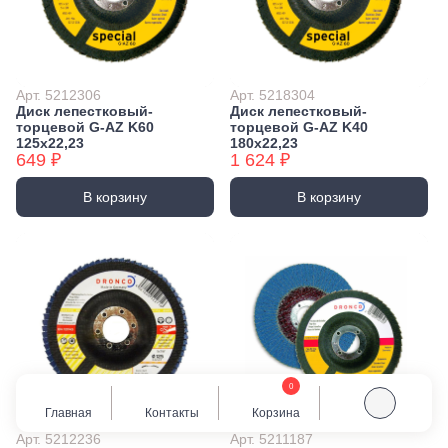
Арт. 5212306
Арт. 5218304
Диск лепестковый-
Диск лепестковый-
торцевой G-AZ K60
торцевой G-AZ K40
125х22,23
180х22,23
649 ₽
1 624 ₽
В корзину
В корзину
0
Главная
Контакты
Корзина
Арт. 5212236
Арт. 5211187