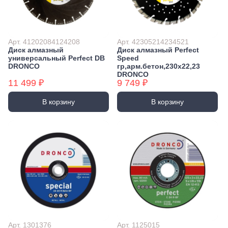
Арт. 41202084124208
Арт. 42305214234521
Диск алмазный
Диск алмазный Perfect
универсальный Perfect DB
Speed
DRONCO
гр,арм.бетон,230х22,23
DRONCO
11 499 ₽
9 749 ₽
В корзину
В корзину
Арт. 1301376
Арт. 1125015