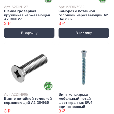
Арт. А2DIN127
Арт. А2DIN7982
Шайба гроверная
Саморез с потайной
пружинная нержавеющая
головкой нержавеющий А2
А2 DIN127
Din7982
3 ₽
3 ₽
В корзину
В корзину
Арт. А2DIN965
Винт-конфирмат
Винт с потайной головкой
мебельный потай
нержавеющий А2 DIN965
шестигранник SW4
оцинкованный
3 ₽
3 ₽