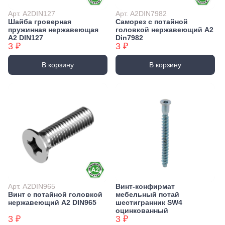
Арт. А2DIN127
Арт. А2DIN7982
Шайба гроверная
Саморез с потайной
пружинная нержавеющая
головкой нержавеющий А2
А2 DIN127
Din7982
3 ₽
3 ₽
В корзину
В корзину
Арт. А2DIN965
Винт-конфирмат
Винт с потайной головкой
мебельный потай
нержавеющий А2 DIN965
шестигранник SW4
оцинкованный
3 ₽
3 ₽