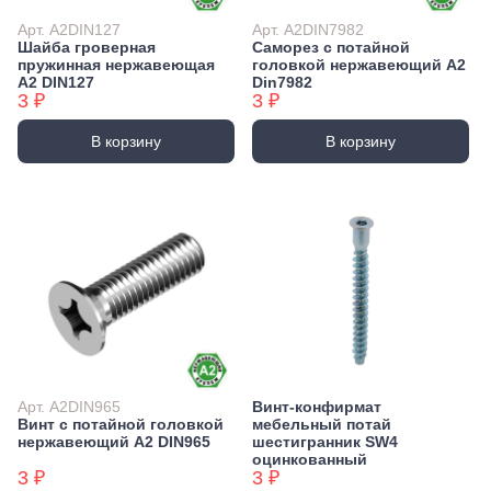
Арт. А2DIN127
Арт. А2DIN7982
Шайба гроверная
Саморез с потайной
пружинная нержавеющая
головкой нержавеющий А2
А2 DIN127
Din7982
3 ₽
3 ₽
В корзину
В корзину
Арт. А2DIN965
Винт-конфирмат
Винт с потайной головкой
мебельный потай
нержавеющий А2 DIN965
шестигранник SW4
оцинкованный
3 ₽
3 ₽