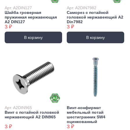
Арт. А2DIN127
Арт. А2DIN7982
Шайба гроверная
Саморез с потайной
пружинная нержавеющая
головкой нержавеющий А2
А2 DIN127
Din7982
3 ₽
3 ₽
В корзину
В корзину
Арт. А2DIN965
Винт-конфирмат
Винт с потайной головкой
мебельный потай
нержавеющий А2 DIN965
шестигранник SW4
оцинкованный
3 ₽
3 ₽