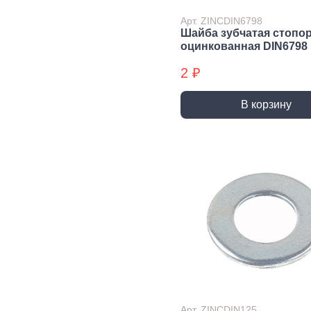
Экст
Арт. ZINCDIN6798
Закл
Шайба зубчатая стопо
оцинкованная DIN6798
Ключи
2 ₽
Лестницы,
Хранение
Сре
стремянки
инструмента
инд
защ
В корзину
Стремянки
Стенды, Панели, Полки
Защи
Ящики, Кейсы,
Органайзеры
Защи
Сумки для инструмента
Плащ
Инженерные сист
Водоснабжение
Газоснабжение
Ото
Арматура запорная и
Краны газовые
Отоп
регулирующая
Шланги, подводки,
Лейки и шланги для
муфты газовые
душа
Полипропиленовые
Арт. ZINCDIN125