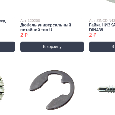
лиры и
ссуары
лярно
Арт. 120200
Арт. ZINCDIN4
ку,
сарный
Дюбель универсальный
Гайка НИЗК
Шлифовальные круги
Коро
трумент
потайной тип U
DIN439
и насадки
Корон
2 ₽
2 ₽
и
Круги зачистные БХ
Корон
ирующий
Шлифовальные ленты
Корон
румент
В корзину
В
Шлифовальные листы
Корон
ры слесарного
румента
Шлифовальные чашки БХ
Коронк
перех
льники, Надфили
Круги зачистные
Коронк
ртки
перех
ы, зубило
етки
ые дрели,
вороты
орезы
вки торцевые