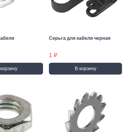
и и полотна для
Фрезы
тролобзика
кабеля
Серьга для кабеля черная
1 ₽
и
Сверла
 корзину
В корзину
 алмазные
Наборы сверел БХ
отрезные
Сверла по дереву
отрезные БХ
Сверла по бетону/камню БХ
 отрезные БХ (ЦЕНЫ по
Сверла по бетону/камню
Сверла по дереву БХ
 пильные
Сверла по дереву БХ
 пильные БХ
Сверла по металлу
 круги алмазные БХ
Сверла по металлу БХ