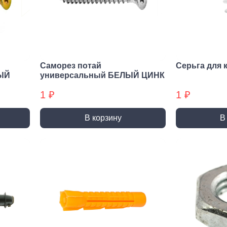
нирно
Биты для
Пилк
цевый
шуруповерта
элек
трумент
Антивандальные
атижи,
Биты звездочка (TORX)
когубцы
Саморез потай
Серьга для 
Крестовые
ницы
ЫЙ
универсальный БЕЛЫЙ ЦИНК
Кровельные
и, Щипцы
1 ₽
1 ₽
Шестигранные
чки, Бокорезы
Буры
Диск
В корзину
В
ерительный
Буры SDS-max
Диски
трумент
Буры SDS-plus
Диски 
йки,
Буры SDS-plus БХ
Диски 
генциркули
Диски
ьники и угломеры
упак)
тки
Диски
ни
Диски
оны, Щупы
Диски,
номеры,