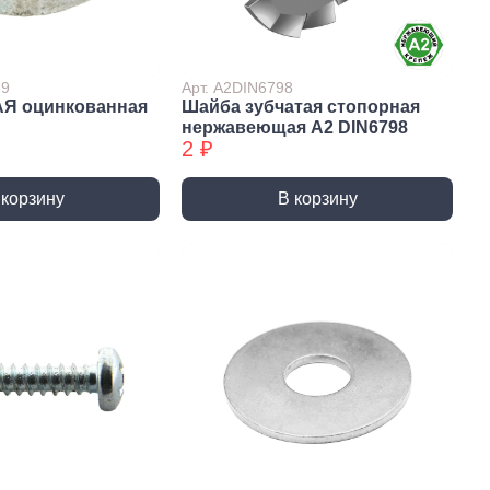
Сверла по стеклу/керамике
Сверла по стеклу/керамике
БХ
39
Арт. А2DIN6798
АЯ оцинкованная
Шайба зубчатая стопорная
нки
Мешки строительные
нержавеющая А2 DIN6798
ки
2 ₽
ки алмазные
ки алмазные БХ
 корзину
В корзину
ки БХ
и по бетону,
одники
и по бетону,
одники БХ