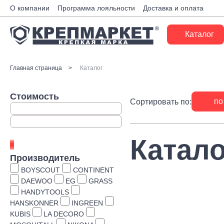
О компании
Программа лояльности
Доставка и оплата
Каталог
Крепеж
Главная страница
Каталог
Ручной инструмент
Стоимость
по
Сортировать по:
Расходные материалы
Инженерные системы
Катало
Монтажные системы
Производитель
Скобяные изделия
BOYSCOUT
CONTINENT
DAEWOO
EG
GRASS
Электрика
HANDYTOOLS
HANSKONNER
INGREEN
Такелаж
KUBIS
LA DECORO