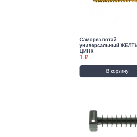
Сварочное,
Резьбонарезной
Шар
паяльное
инструмент
губ
оборудование
инс
Воротки и
плашкодержатели
Горелки
Пасс
Плос
Метчики
Паяльники и
Саморез потай
аксессуары
Нож
универсальный ЖЕЛТ
Плашки
ЦИНК
Сварка и
Клещ
Метчики БХ
1 ₽
аксессуары
Куса
Плашки БХ
В корзину
Ударно-
Режуще пильный
Изм
рычажный
инструмент
инс
инструмент
Лезвия, Ножи
Лине
специальные
штан
Молотки, Кувалды
Ножовки, Пилы ручные
Угол
Топоры
Стусло
Руле
Ломы
Плиткорезы, Стеклорезы
Уров
Киянки
Рубанки
Шабл
Гвоздодеры,
Монтировки
Стамески
Даль