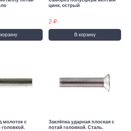
ты (КМ)
Хомуты (КМ) БХ
рло
цинк, острый
2 ₽
 корзину
В корзину
д молоток с
Заклёпка ударная плоская с
 головкой.
потай головкой. Сталь.