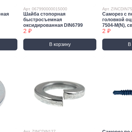
ракторы
Арт. 067990000015000
Арт. ZINCDIN
епочники
рная
Шайба стопорная
Саморез с п
быстросъемная
головкой о
 (упаковки)
оксидированная DIN6799
7504-М(N), с
2 ₽
2 ₽
дства
ивидуальной
иты
В корзину
В
та рук
та глаз, Головы
и и дождевики
емы
Монтажные с
пление
Виброизоляция
Дета
ление
Монтажные профили
Ско
Арт. ZINCDIN127
Саморез по 