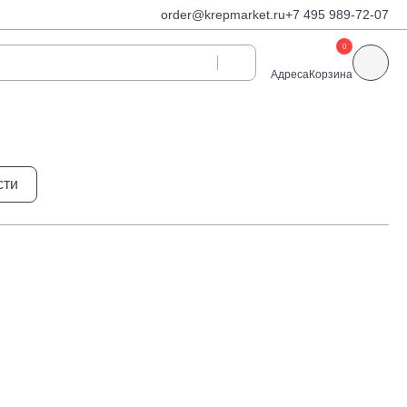
order@krepmarket.ru
+7 495 989-72-07
0
Адреса
Корзина
ди
Дюбели и дюбель-
сти
гвозди
Дюбели для газобетона
 декоративные
Дюбель-гвозди
Дюбель-гвозди TOX, Wkret-
met
Дюбели TOX, Wkret-met
Дюбели для гипсокартона
Дюбели для теплоизоляции
Дюбели распорные
Дюбели фасадные