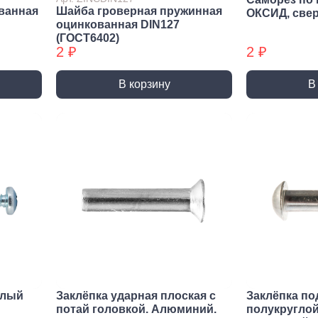
Трубные зажимы БХ
Хому
ванная
Шайба гроверная пружинная
ОКСИД, све
оцинкованная DIN127
(ГОСТ6402)
2 ₽
2 ₽
В корзину
В
елый
Заклёпка ударная плоская с
Заклёпка по
потай головкой. Алюминий.
полукруглой