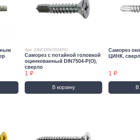
Метрический крепеж
Спец
Болты
Дюймо
Винты
Крепеж
Гайки
Крепеж
резьб
Шайбы
Мебел
Шпильки
Арт. ZINCDIN7504PO
йным
Саморез ок
Саморез с потайной головкой
Микро
ep
ЦИНК, свер
Шпильки БХ
оцинкованный DIN7504-P(О),
Шплинты
сверло
1 ₽
1 ₽
В корзину
В
Скрытый крепеж
Закл
Крепеж для фасада, забора,
Закле
доски
Закле
Заклеп
Расходные м