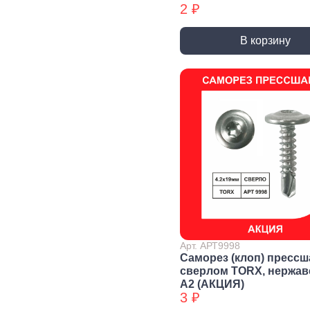
2 ₽
Уголки
перфорированные БХ
В корзину
Колеса и
Профили и
Си
комплектующие
листы
Дж
Колесные опоры
Прутки, Профили,
Сое
Полосы
эле
Подшипники и
комплектующие
Листы
Тру
Трубы
Дер
Дверная
фурнитура, замки
Засовы и защелки
Замки
Доводчики
Такелаж
Арт. АРТ9998
Саморез (клоп) прессш
сверлом TORX, нержа
А2 (АКЦИЯ)
Блоки для троса
Блоки для троса
Вер
3 ₽
БХ