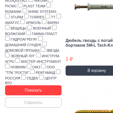
Строительная химия
MOSQUITALL
NIKONA
PICNIC
PLAST TEAM
Сад и огород
ROMANIK
SHINE SYSTEMS
STURM
TORRES
TT
Товары для дома
АМАТУС
АРМОЛЬ
ВАРАН
ВЕЩИЦЫ
ВОЕННЫЙ
ВОЛЖСКИЙ
ГАММА-ПЛАСТ
ГИДРОАГРЕГАТ
Дюбель гвоздь с пота
ДОМАШНИЙ СУНДУК
бортиком SM-L Tech-Kr
ДОМОВОЙ ПРОШКА
ЗВЕЗДА
ЗЕЛЕНЫЙ ЛУГ
ИНСТРУМ-
1 ₽
АГРО
МАСТЕР-ИНСТРУМЕНТ
НОВХИМ
ОМЗ
ООО
В корзину
"ТПК "РОСТИ"
РЕФТАМИД
РОССИЯ
СЕДЕК
ЦЕНТР
ВТО
Ручной инструмент