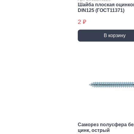
трубы, фитинги и
Шайба плоская оцинко
комплектующие
DIN125 (ГОСТ11371)
Прочистка труб
2 ₽
Сантехнический
крепеж
В корзину
Сифоны и слив
Смесители, краны и
комплектующие
Уплотнители
сантехнические
Фитинги резьбовые
Шланги, гибкая
подводка
Вентиляция
Канализация
Вентиляционные
Трубы
решетки и
канализационные
вентиляторы
Фитинги для
Саморез полусфера б
Воздуховоды
канализации
цинк, острый