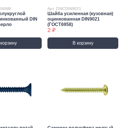
7504NM
Арт. ZINCDIN9021
олукруглой
Шайба усиленная (кузовная)
цинкованный DIN
оцинкованная DIN9021
верло
(ГОСТ6958)
2 ₽
 корзину
В корзину
истемы
ли для монтажа
Детали для монтажа
БХ
бы
Неподвижные/
Подвижные опоры
металлу потай
Саморез полусфера желтый