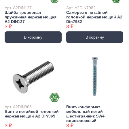
Арт. А2DIN127
Арт. А2DIN7982
Шайба гроверная
Саморез с потайной
пружинная нержавеющая
головкой нержавеющий А2
А2 DIN127
Din7982
3 ₽
3 ₽
В корзину
В корзину
Арт. А2DIN965
Винт-конфирмат
Винт с потайной головкой
мебельный потай
нержавеющий А2 DIN965
шестигранник SW4
оцинкованный
3 ₽
3 ₽