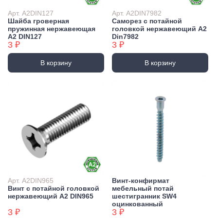
Арт. А2DIN127
Арт. А2DIN7982
Шайба гроверная
Саморез с потайной
пружинная нержавеющая
головкой нержавеющий А2
А2 DIN127
Din7982
3 ₽
3 ₽
В корзину
В корзину
Арт. А2DIN965
Винт-конфирмат
Винт с потайной головкой
мебельный потай
нержавеющий А2 DIN965
шестигранник SW4
оцинкованный
3 ₽
3 ₽