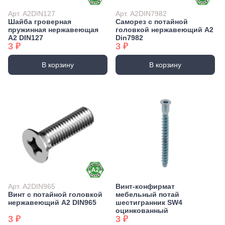
Арт. А2DIN127
Арт. А2DIN7982
Шайба гроверная
Саморез с потайной
пружинная нержавеющая
головкой нержавеющий А2
А2 DIN127
Din7982
3 ₽
3 ₽
В корзину
В корзину
Арт. А2DIN965
Винт-конфирмат
Винт с потайной головкой
мебельный потай
нержавеющий А2 DIN965
шестигранник SW4
оцинкованный
3 ₽
3 ₽