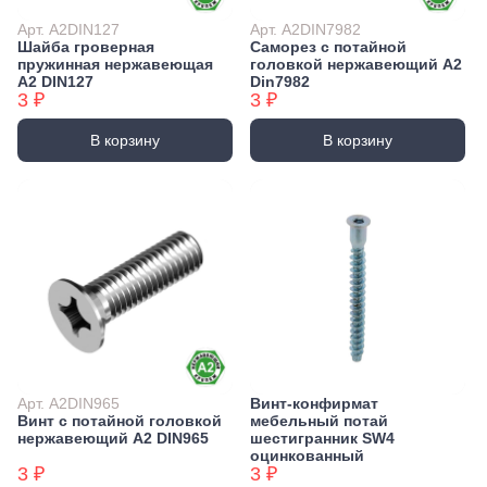
Арт. А2DIN127
Арт. А2DIN7982
Шайба гроверная
Саморез с потайной
пружинная нержавеющая
головкой нержавеющий А2
А2 DIN127
Din7982
3 ₽
3 ₽
В корзину
В корзину
Арт. А2DIN965
Винт-конфирмат
Винт с потайной головкой
мебельный потай
нержавеющий А2 DIN965
шестигранник SW4
оцинкованный
3 ₽
3 ₽