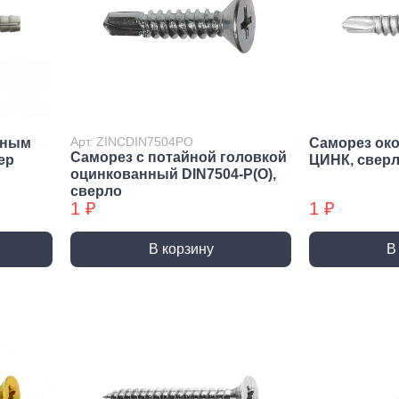
Метрический крепеж
Спец
Болты
Дюймо
Винты
Крепеж
Гайки
Крепеж
резьб
Шайбы
Мебел
Шпильки
Арт. ZINCDIN7504PO
йным
Саморез ок
Саморез с потайной головкой
Микро
ep
ЦИНК, свер
Шпильки БХ
оцинкованный DIN7504-P(О),
Шплинты
сверло
1 ₽
1 ₽
В корзину
В
Скрытый крепеж
Закл
Крепеж для фасада, забора,
Закле
доски
Закле
Заклеп
Расходные м