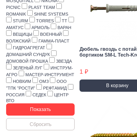
Строительная химия
MOSQUITALL
NIKONA
PICNIC
PLAST TEAM
Сад и огород
ROMANIK
SHINE SYSTEMS
STURM
TORRES
TT
Товары для дома
АМАТУС
АРМОЛЬ
ВАРАН
ВЕЩИЦЫ
ВОЕННЫЙ
ВОЛЖСКИЙ
ГАММА-ПЛАСТ
ГИДРОАГРЕГАТ
Дюбель гвоздь с пота
ДОМАШНИЙ СУНДУК
бортиком SM-L Tech-Kr
ДОМОВОЙ ПРОШКА
ЗВЕЗДА
ЗЕЛЕНЫЙ ЛУГ
ИНСТРУМ-
1 ₽
АГРО
МАСТЕР-ИНСТРУМЕНТ
НОВХИМ
ОМЗ
ООО
В корзину
"ТПК "РОСТИ"
РЕФТАМИД
РОССИЯ
СЕДЕК
ЦЕНТР
ВТО
Ручной инструмент