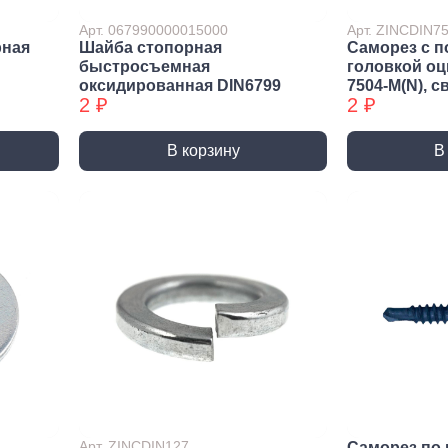
ракторы
Арт. 067990000015000
Арт. ZINCDIN
епочники
рная
Шайба стопорная
Саморез с п
быстросъемная
головкой о
 (упаковки)
оксидированная DIN6799
7504-М(N), с
2 ₽
2 ₽
дства
ивидуальной
иты
В корзину
В
та рук
та глаз, Головы
и и дождевики
емы
Монтажные с
пление
Виброизоляция
Дета
ление
Монтажные профили
Ско
Арт. ZINCDIN127
Саморез по 