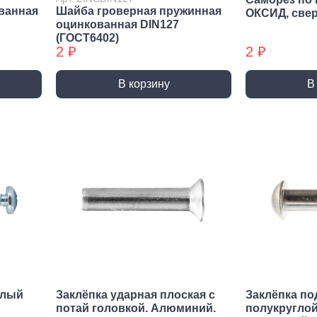
Трубные зажимы БХ
Хому
ванная
Шайба гроверная пружинная
ОКСИД, све
оцинкованная DIN127
(ГОСТ6402)
2 ₽
2 ₽
В корзину
В
елый
Заклёпка ударная плоская с
Заклёпка по
потай головкой. Алюминий.
полукруглой