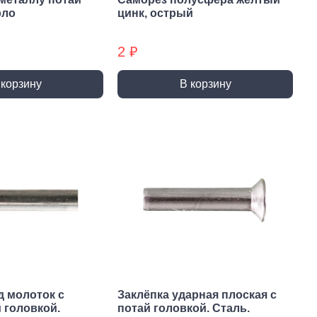
ты (КМ)
Хомуты (КМ) БХ
рло
цинк, острый
2 ₽
 корзину
В корзину
д молоток с
Заклёпка ударная плоская с
 головкой.
потай головкой. Сталь.