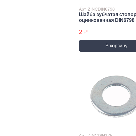
Экст
Арт. ZINCDIN6798
Закл
Шайба зубчатая стопо
оцинкованная DIN6798
Ключи
2 ₽
Лестницы,
Хранение
Сре
стремянки
инструмента
инд
защ
В корзину
Стремянки
Стенды, Панели, Полки
Защи
Ящики, Кейсы,
Органайзеры
Защи
Сумки для инструмента
Плащ
Инженерные сист
Водоснабжение
Газоснабжение
Ото
Арматура запорная и
Краны газовые
Отоп
регулирующая
Шланги, подводки,
Лейки и шланги для
муфты газовые
душа
Полипропиленовые
Арт. ZINCDIN125