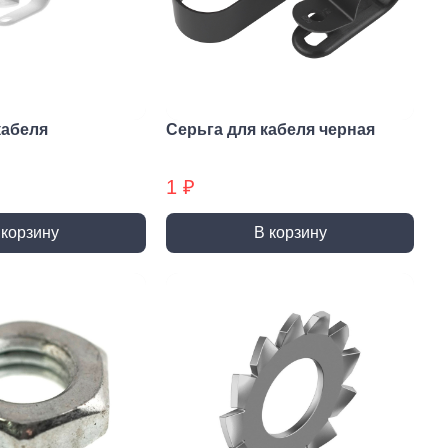
и и полотна для
Фрезы
тролобзика
кабеля
Серьга для кабеля черная
1 ₽
и
Сверла
 корзину
В корзину
 алмазные
Наборы сверел БХ
отрезные
Сверла по дереву
отрезные БХ
Сверла по бетону/камню БХ
 отрезные БХ (ЦЕНЫ по
Сверла по бетону/камню
Сверла по дереву БХ
 пильные
Сверла по дереву БХ
 пильные БХ
Сверла по металлу
 круги алмазные БХ
Сверла по металлу БХ