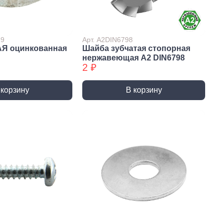
Сверла по стеклу/керамике
Сверла по стеклу/керамике
БХ
39
Арт. А2DIN6798
АЯ оцинкованная
Шайба зубчатая стопорная
нки
Мешки строительные
нержавеющая А2 DIN6798
ки
2 ₽
ки алмазные
ки алмазные БХ
 корзину
В корзину
ки БХ
и по бетону,
одники
и по бетону,
одники БХ