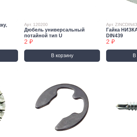
лиры и
ссуары
лярно
Арт. 120200
Арт. ZINCDIN4
ку,
сарный
Дюбель универсальный
Гайка НИЗК
Шлифовальные круги
Коро
трумент
потайной тип U
DIN439
и насадки
Корон
2 ₽
2 ₽
и
Круги зачистные БХ
Корон
ирующий
Шлифовальные ленты
Корон
румент
В корзину
В
Шлифовальные листы
Корон
ры слесарного
румента
Шлифовальные чашки БХ
Коронк
перех
льники, Надфили
Круги зачистные
Коронк
ртки
перех
ы, зубило
етки
ые дрели,
вороты
орезы
вки торцевые