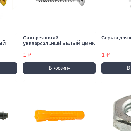
нирно
Биты для
Пилк
цевый
шуруповерта
элек
трумент
Антивандальные
атижи,
Биты звездочка (TORX)
когубцы
Саморез потай
Серьга для 
Крестовые
ницы
ЫЙ
универсальный БЕЛЫЙ ЦИНК
Кровельные
и, Щипцы
1 ₽
1 ₽
Шестигранные
чки, Бокорезы
Буры
Диск
В корзину
В
ерительный
Буры SDS-max
Диски
трумент
Буры SDS-plus
Диски 
йки,
Буры SDS-plus БХ
Диски 
генциркули
Диски
ьники и угломеры
упак)
тки
Диски
ни
Диски
оны, Щупы
Диски,
номеры,