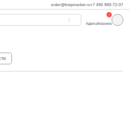
order@krepmarket.ru
+7 495 989-72-07
0
Адреса
Корзина
ди
Дюбели и дюбель-
сти
гвозди
Дюбели для газобетона
 декоративные
Дюбель-гвозди
Дюбель-гвозди TOX, Wkret-
met
Дюбели TOX, Wkret-met
Дюбели для гипсокартона
Дюбели для теплоизоляции
Дюбели распорные
Дюбели фасадные