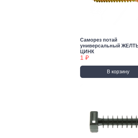
Сварочное,
Резьбонарезной
Шар
паяльное
инструмент
губ
оборудование
инс
Воротки и
плашкодержатели
Горелки
Пасс
Плос
Метчики
Паяльники и
Саморез потай
аксессуары
Нож
универсальный ЖЕЛТ
Плашки
ЦИНК
Сварка и
Клещ
Метчики БХ
1 ₽
аксессуары
Куса
Плашки БХ
В корзину
Ударно-
Режуще пильный
Изм
рычажный
инструмент
инс
инструмент
Лезвия, Ножи
Лине
специальные
штан
Молотки, Кувалды
Ножовки, Пилы ручные
Угол
Топоры
Стусло
Руле
Ломы
Плиткорезы, Стеклорезы
Уров
Киянки
Рубанки
Шабл
Гвоздодеры,
Монтировки
Стамески
Даль