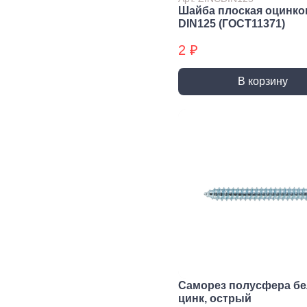
трубы, фитинги и
Шайба плоская оцинко
комплектующие
DIN125 (ГОСТ11371)
Прочистка труб
2 ₽
Сантехнический
крепеж
В корзину
Сифоны и слив
Смесители, краны и
комплектующие
Уплотнители
сантехнические
Фитинги резьбовые
Шланги, гибкая
подводка
Вентиляция
Канализация
Вентиляционные
Трубы
решетки и
канализационные
вентиляторы
Фитинги для
Саморез полусфера б
Воздуховоды
канализации
цинк, острый