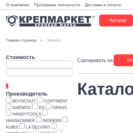
О компании
Программа лояльности
Доставка и оплата
Каталог
Крепеж
Главная страница
Каталог
Ручной инструмент
Стоимость
по
Сортировать по:
Расходные материалы
Инженерные системы
Катало
Монтажные системы
Производитель
Скобяные изделия
BOYSCOUT
CONTINENT
DAEWOO
EG
GRASS
Электрика
HANDYTOOLS
HANSKONNER
INGREEN
Такелаж
KUBIS
LA DECORO