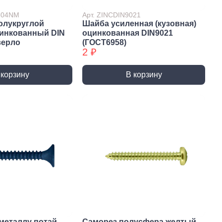
7504NM
Арт. ZINCDIN9021
олукруглой
Шайба усиленная (кузовная)
цинкованный DIN
оцинкованная DIN9021
верло
(ГОСТ6958)
2 ₽
 корзину
В корзину
истемы
ли для монтажа
Детали для монтажа
БХ
бы
Неподвижные/
Подвижные опоры
металлу потай
Саморез полусфера желтый