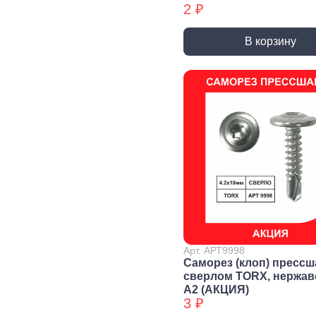
2 ₽
Уголки
перфорированные БХ
В корзину
Колеса и
Профили и
Си
комплектующие
листы
Дж
Колесные опоры
Прутки, Профили,
Сое
Полосы
эле
Подшипники и
комплектующие
Листы
Тру
Трубы
Дер
Дверная
фурнитура, замки
Засовы и защелки
Замки
Доводчики
Такелаж
Арт. АРТ9998
Саморез (клоп) прессш
сверлом TORX, нержа
А2 (АКЦИЯ)
Блоки для троса
Блоки для троса
Вер
3 ₽
БХ