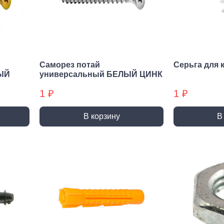
нирно
Биты для
Пилк
цевый
шуруповерта
элек
трумент
Антивандальные
атижи,
Биты звездочка (TORX)
когубцы
Саморез потай
Серьга для 
Крестовые
ницы
ЫЙ
универсальный БЕЛЫЙ ЦИНК
Кровельные
и, Щипцы
1 ₽
1 ₽
Шестигранные
чки, Бокорезы
Буры
Диск
В корзину
В
ерительный
Буры SDS-max
Диски
трумент
Буры SDS-plus
Диски 
йки,
Буры SDS-plus БХ
Диски 
генциркули
Диски
ьники и угломеры
упак)
тки
Диски
ни
Диски
оны, Щупы
Диски,
номеры,