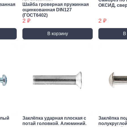
Трубные зажимы БХ
Хому
ванная
Шайба гроверная пружинная
ОКСИД, све
оцинкованная DIN127
(ГОСТ6402)
2 ₽
2 ₽
В корзину
В
елый
Заклёпка ударная плоская с
Заклёпка по
потай головкой. Алюминий.
полукруглой