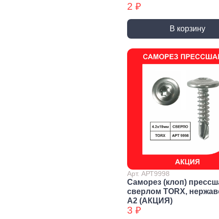
2 ₽
Уголки
перфорированные БХ
В корзину
Колеса и
Профили и
Си
комплектующие
листы
Дж
Колесные опоры
Прутки, Профили,
Сое
Полосы
эле
Подшипники и
комплектующие
Листы
Тру
Трубы
Дер
Дверная
фурнитура, замки
Засовы и защелки
Замки
Доводчики
Такелаж
Арт. АРТ9998
Саморез (клоп) прессш
сверлом TORX, нержа
А2 (АКЦИЯ)
Блоки для троса
Блоки для троса
Вер
3 ₽
БХ