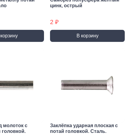
ты (КМ)
Хомуты (КМ) БХ
рло
цинк, острый
2 ₽
 корзину
В корзину
д молоток с
Заклёпка ударная плоская с
 головкой.
потай головкой. Сталь.