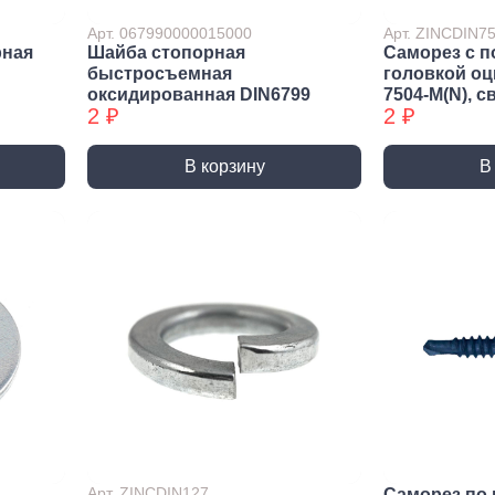
ракторы
Арт. 067990000015000
Арт. ZINCDIN
епочники
рная
Шайба стопорная
Саморез с п
быстросъемная
головкой о
 (упаковки)
оксидированная DIN6799
7504-М(N), с
2 ₽
2 ₽
дства
ивидуальной
иты
В корзину
В
та рук
та глаз, Головы
и и дождевики
емы
Монтажные с
пление
Виброизоляция
Дета
ление
Монтажные профили
Ско
Арт. ZINCDIN127
Саморез по 