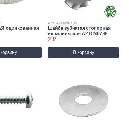
Сверла по стеклу/керамике
Сверла по стеклу/керамике
БХ
39
Арт. А2DIN6798
АЯ оцинкованная
Шайба зубчатая стопорная
нки
Мешки строительные
нержавеющая А2 DIN6798
ки
2 ₽
ки алмазные
ки алмазные БХ
 корзину
В корзину
ки БХ
и по бетону,
одники
и по бетону,
одники БХ