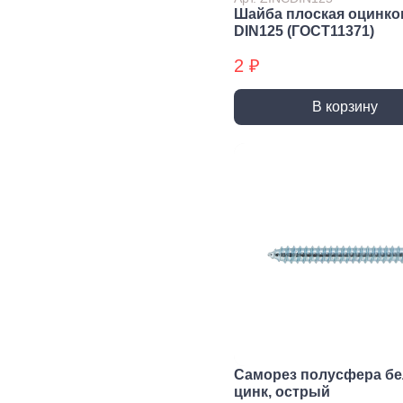
трубы, фитинги и
Шайба плоская оцинко
комплектующие
DIN125 (ГОСТ11371)
Прочистка труб
2 ₽
Сантехнический
крепеж
В корзину
Сифоны и слив
Смесители, краны и
комплектующие
Уплотнители
сантехнические
Фитинги резьбовые
Шланги, гибкая
подводка
Вентиляция
Канализация
Вентиляционные
Трубы
решетки и
канализационные
вентиляторы
Фитинги для
Саморез полусфера б
Воздуховоды
канализации
цинк, острый