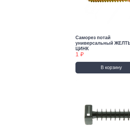
Сварочное,
Резьбонарезной
Шар
паяльное
инструмент
губ
оборудование
инс
Воротки и
плашкодержатели
Горелки
Пасс
Плос
Метчики
Паяльники и
Саморез потай
аксессуары
Нож
универсальный ЖЕЛТ
Плашки
ЦИНК
Сварка и
Клещ
Метчики БХ
1 ₽
аксессуары
Куса
Плашки БХ
В корзину
Ударно-
Режуще пильный
Изм
рычажный
инструмент
инс
инструмент
Лезвия, Ножи
Лине
специальные
штан
Молотки, Кувалды
Ножовки, Пилы ручные
Угол
Топоры
Стусло
Руле
Ломы
Плиткорезы, Стеклорезы
Уров
Киянки
Рубанки
Шабл
Гвоздодеры,
Монтировки
Стамески
Даль