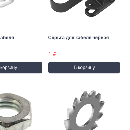
и и полотна для
Фрезы
тролобзика
кабеля
Серьга для кабеля черная
1 ₽
и
Сверла
 корзину
В корзину
 алмазные
Наборы сверел БХ
отрезные
Сверла по дереву
отрезные БХ
Сверла по бетону/камню БХ
 отрезные БХ (ЦЕНЫ по
Сверла по бетону/камню
Сверла по дереву БХ
 пильные
Сверла по дереву БХ
 пильные БХ
Сверла по металлу
 круги алмазные БХ
Сверла по металлу БХ