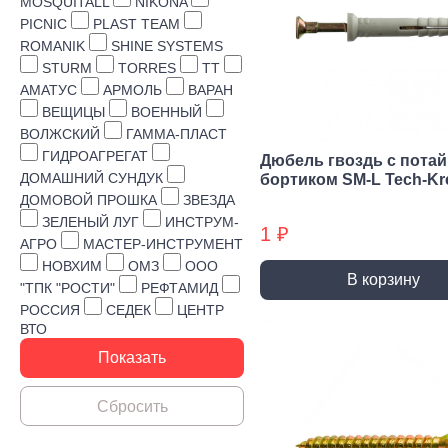
Строительная химия
MOSQUITALL
NIKONA
PICNIC
PLAST TEAM
Сад и огород
ROMANIK
SHINE SYSTEMS
STURM
TORRES
TT
Товары для дома
АМАТУС
АРМОЛЬ
ВАРАН
ВЕЩИЦЫ
ВОЕННЫЙ
ВОЛЖСКИЙ
ГАММА-ПЛАСТ
ГИДРОАГРЕГАТ
Дюбель гвоздь с пота
ДОМАШНИЙ СУНДУК
бортиком SM-L Tech-Kr
ДОМОВОЙ ПРОШКА
ЗВЕЗДА
ЗЕЛЕНЫЙ ЛУГ
ИНСТРУМ-
1 ₽
АГРО
МАСТЕР-ИНСТРУМЕНТ
НОВХИМ
ОМЗ
ООО
В корзину
"ТПК "РОСТИ"
РЕФТАМИД
РОССИЯ
СЕДЕК
ЦЕНТР
ВТО
Ручной инструмент