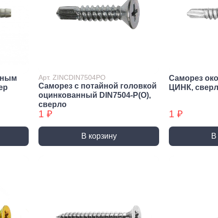
Метрический крепеж
Спец
Болты
Дюймо
Винты
Крепеж
Гайки
Крепеж
резьб
Шайбы
Мебел
Шпильки
Арт. ZINCDIN7504PO
йным
Саморез ок
Саморез с потайной головкой
Микро
ep
ЦИНК, свер
Шпильки БХ
оцинкованный DIN7504-P(О),
Шплинты
сверло
1 ₽
1 ₽
В корзину
В
Скрытый крепеж
Закл
Крепеж для фасада, забора,
Закле
доски
Закле
Заклеп
Расходные м