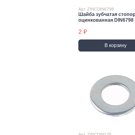
Экст
Арт. ZINCDIN6798
Закл
Шайба зубчатая стопо
оцинкованная DIN6798
Ключи
2 ₽
Лестницы,
Хранение
Сре
стремянки
инструмента
инд
защ
В корзину
Стремянки
Стенды, Панели, Полки
Защи
Ящики, Кейсы,
Органайзеры
Защи
Сумки для инструмента
Плащ
Инженерные сист
Водоснабжение
Газоснабжение
Ото
Арматура запорная и
Краны газовые
Отоп
регулирующая
Шланги, подводки,
Лейки и шланги для
муфты газовые
душа
Полипропиленовые
Арт. ZINCDIN125