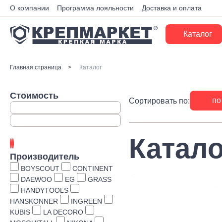
О компании
Программа лояльности
Доставка и оплата
Каталог
Крепеж
Главная страница
Каталог
Ручной инструмент
Стоимость
по
Сортировать по:
Расходные материалы
Инженерные системы
Катало
Монтажные системы
Производитель
Скобяные изделия
BOYSCOUT
CONTINENT
DAEWOO
EG
GRASS
Электрика
HANDYTOOLS
HANSKONNER
INGREEN
Такелаж
KUBIS
LA DECORO