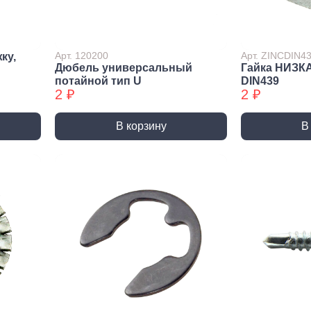
лиры и
ссуары
лярно
Арт. 120200
Арт. ZINCDIN4
ку,
сарный
Дюбель универсальный
Гайка НИЗК
Шлифовальные круги
Коро
трумент
потайной тип U
DIN439
и насадки
Корон
2 ₽
2 ₽
и
Круги зачистные БХ
Корон
ирующий
Шлифовальные ленты
Корон
румент
В корзину
В
Шлифовальные листы
Корон
ры слесарного
румента
Шлифовальные чашки БХ
Коронк
перех
льники, Надфили
Круги зачистные
Коронк
ртки
перех
ы, зубило
етки
ые дрели,
вороты
орезы
вки торцевые