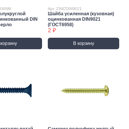
7504NM
Арт. ZINCDIN9021
олукруглой
Шайба усиленная (кузовная)
цинкованный DIN
оцинкованная DIN9021
верло
(ГОСТ6958)
2 ₽
 корзину
В корзину
истемы
ли для монтажа
Детали для монтажа
БХ
бы
Неподвижные/
Подвижные опоры
металлу потай
Саморез полусфера желтый