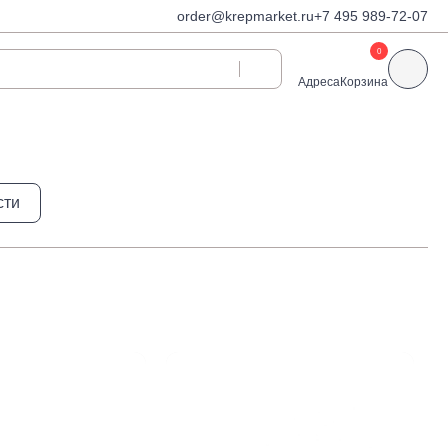
order@krepmarket.ru
+7 495 989-72-07
0
Адреса
Корзина
ди
Дюбели и дюбель-
сти
гвозди
Дюбели для газобетона
 декоративные
Дюбель-гвозди
Дюбель-гвозди TOX, Wkret-
met
Дюбели TOX, Wkret-met
Дюбели для гипсокартона
Дюбели для теплоизоляции
Дюбели распорные
Дюбели фасадные