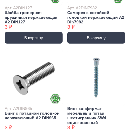
Арт. А2DIN127
Арт. А2DIN7982
Шайба гроверная
Саморез с потайной
пружинная нержавеющая
головкой нержавеющий А2
А2 DIN127
Din7982
3 ₽
3 ₽
В корзину
В корзину
Арт. А2DIN965
Винт-конфирмат
Винт с потайной головкой
мебельный потай
нержавеющий А2 DIN965
шестигранник SW4
оцинкованный
3 ₽
3 ₽