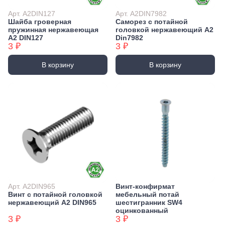
Арт. А2DIN127
Арт. А2DIN7982
Шайба гроверная
Саморез с потайной
пружинная нержавеющая
головкой нержавеющий А2
А2 DIN127
Din7982
3 ₽
3 ₽
В корзину
В корзину
Арт. А2DIN965
Винт-конфирмат
Винт с потайной головкой
мебельный потай
нержавеющий А2 DIN965
шестигранник SW4
оцинкованный
3 ₽
3 ₽