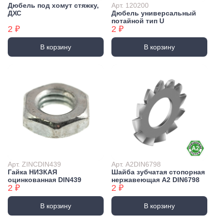
Дюбель под хомут стяжку,
Арт. 120200
Экстракторы
Бытовая химия
ДХС
Дюбель универсальный
Заклепочники
Освежители воздуха и ароматизаторы
потайной тип U
2 ₽
2 ₽
Ключи (упаковки)
Средства для мытья посуды
Средства для прочистки труб
Лестницы, стремянки
В корзину
В корзину
Средства для стирки и ухода за бельем
Стремянки
Средства чистящие и моющие для дома
Хранение инструмента
Стенды, Панели, Полки
Ящики, Кейсы, Органайзеры
Сумки для инструмента
Средства индивидуальной защиты
Защита рук
Защита глаз, Головы
Плащи и дождевики
Арт. ZINCDIN439
Арт. А2DIN6798
Гайка НИЗКАЯ
Шайба зубчатая стопорная
оцинкованная DIN439
нержавеющая А2 DIN6798
2 ₽
2 ₽
В корзину
В корзину