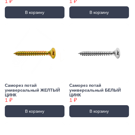
1 ₽
1 ₽
Гриль и барбекю
Подрозетники и коробки распределительные
Колесные опоры
Кольца БХ
Дюймовый крепёж
Фитинги для канализации
Текстиль, декор и интерьер
Стамески
Сверла по бетону/камню
Реставрация мебели
Посуда туристическая и одноразовая
Розетки
Подшипники и комплектующие
Крепеж с левой резьбой
Текстиль для кухни
В корзину
В корзину
Коуши
Сверла по дереву БХ
Эмали
Измерительный инструмент
Уголь и средства для розжига
Крепеж с мелким шагом резьбы
Зонты и дождевики
Элементы питания и зарядные устройства
Профили и листы
Линейки, штангенциркули
Сверла по дереву БХ
Спортивный инвентарь
Коуши БХ
Масла, смазки
Батарейки
Мебельный крепеж
Прутки, Профили, Полосы
Коврики напольные
Угольники и угломеры
Сверла по металлу
Масла
Батарейки аккумуляторные
Микрокрепеж
Листы
Семена и уход за растениями
Одежда и обувь для дома
Крючок S-образный
Рулетки
Сверла по металлу БХ
Смазки
Укрывной материал
Зарядные устройства
Трубы
Свечи, подсвечники, вазы, шкатулки
Саморезы и шурупы
Уровни
Сверла по стеклу/керамике
Крючок S-образный БХ
Семена
Монтажные и упаковочные материалы
По дереву
Текстиль для ванной
Освещение
Система Джокер
Шаблоны, Щупы
Сверла по стеклу/керамике БХ
Клейкая лента и аксессуары
Грунт и дренаж
Лампы светодиодные
Рым-болт
Саморезы БХ
Соединительные элементы
Уборка
Дальномеры, нивелиры и аксессуары
Уплотнители
Шлифовальные круги и насадки
Кашпо и горшки цветочные
Фонари, прожекторы, светильники
По бетону
Трубы и заглушки
Губки, тряпки, салфетки
Рым-болт БХ
Круги зачистные БХ
Защитные и упаковочные материалы
Малярно-отделочный инструмент
Средства от вредителей и сорняков
Патроны и переходники
Шурупы БХ
Держатели
Емкости и мешки для мусора
Правило
Шлифовальные ленты
Удобрения, подкормки
Рым-гайка
Гирлянды и крепления
Для ГВЛ
Инвентарь для уборки
Дверная фурнитура, замки
Валики, рукоятки
Шлифовальные листы
Лампы накаливания
Кровельные
Автотовары
Засовы и защелки
Перчатки хозяйственные
Рым-гайка БХ
Саморез потай
Саморез потай
Емкости для краски и аксессуары
Шлифовальные чашки БХ
Скребки и щетки для автомобилей
Лампы настольные
универсальный ЖЕЛТЫЙ
универсальный БЕЛЫЙ
Оконные
Замки
Канцтовары, хобби и творчество
Шпатели, Кельмы, Гладилки
Круги зачистные
Скоба такелажная
ЦИНК
ЦИНК
Автомобильное оборудование и аксессуары
Лампы специальные
По металлу
Доводчики
Канцелярские принадлежности
1 ₽
1 ₽
Кисти
Коронки
Автохимия
Универсальные
Скоба такелажная БХ
Товары для праздников
Электромонтаж и комплектующие
Расходные материалы для плитки
Коронки
Канистры ГСМ
В корзину
В корзину
Изоляция и маркировка
Швейная фурнитура, спицы для вязания
Скрытый крепеж
Разметочный инструмент
Соединитель цепи
Коронки алмазные
Клеммы
Крепеж для фасада, забора, доски
Товары для полива
Хранение и порядок
Коронки алмазные БХ
Электроинструмент
Талреп
Коннекторы и насадки для шлангов
Крепеж электромонтажный
Сушилки, гладильные доски и аксессуары
Заклепки
Перфораторы
Коронки БХ
Лейки, ведра и емкости для воды
Электромонтажный крепеж БХ
Заклепки вытяжные