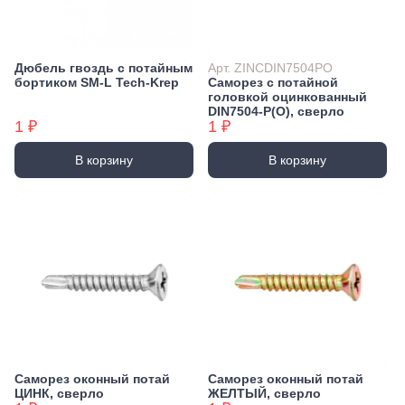
Метчики БХ
Пилки и полотна для электролобзика
Детали для монтажа
Прочистка труб
Дюбели и дюбель-гвозди
Плашки БХ
Перфорированный крепеж
Электрика
Сантехнический крепеж
Дюбели для газобетона
Фрезы
Детали для монтажа БХ
Ленты перфорированные
Шарнирно губцевый инструмент
Сифоны и слив
Дюбель-гвозди
Дюбель гвоздь с потайным
Арт. ZINCDIN7504PO
Пассатижи, Плоскогубцы
Пластины перфорированные
Буры
Монтажные профили
Смесители, краны и комплектующие
бортиком SM-L Tech-Krep
Саморез с потайной
Дюбель-гвозди TOX, Wkret-met
Кабель, провод
Такелаж
Ножницы
Буры SDS-max
Уголки перфорированные
головкой оцинкованный
Уплотнители сантехнические
Провод монтажный
Дюбели TOX, Wkret-met
Скобы
DIN7504-P(О), сверло
Клещи, Щипцы
Буры SDS-plus
Опоры, держатели, соединители
Фитинги резьбовые
Интернет-кабель и комплектующие
1 ₽
1 ₽
Дюбели для гипсокартона
Кусачки, Бокорезы
Блоки для троса
Строительная химия
Буры SDS-plus БХ
Неподвижные/Подвижные опоры
Опоры, держатели, соединители БХ
Шланги, гибкая подводка
Кабель силовой
Дюбели для теплоизоляции
В корзину
В корзину
Пластины перфорированные БХ
Ударно-рычажный инструмент
Диски
Блоки для троса БХ
Кабель-канал
Трубные зажимы БХ
Дюбели распорные
Газоснабжение
Молотки, Кувалды
Диски алмазные
Уголки перфорированные БХ
Пены, герметики
Сад и огород
Краны газовые
Дюбели фасадные
Удлинители, разветвители
Вертлюги
Хомуты (КМ)
Топоры
Диски отрезные
Пена монтажная, очистители
Фурнитура оконная
Шланги, подводки, муфты газовые
Удлинители силовые
Метрический крепеж
Ломы
Диски отрезные БХ
Герметики
Вертлюги БХ
Хомуты (КМ) БХ
Колодки розеточные
Садовый инструмент
Товары для дома
Болты
Отопление
Мебельная фурнитура
Киянки
Диски отрезные БХ (ЦЕНЫ по упак)
Пистолеты
Секаторы, ножницы, кусторезы
Переходники
Отопление
Мебельная фурнитура GAH Alberts
Зажимы для троса
Винты
Гвоздодеры, Монтировки
Диски пильные
Клеи
Лопаты, черенки
Разветвители для розеток
Петли и оси
Гайки
Вентиляция
Косметика и гигиена
Зажимы для троса БХ
Диски пильные БХ
Жидкие гвозди
Режуще пильный инструмент
Тяпки, мотыги, плоскорезы, полольники
Удлинители бытовые
Мебельная фурнитура
Шайбы
Вентиляционные решетки и вентиляторы
Бумажная и ватная продукция, женская гигиена
Лезвия, Ножи специальные
Диски, круги алмазные БХ
Клей ПВА
Грабли, вилы, косы
Карабины
Фильтры сетевые
Кронштейны и консоли
Шпильки
Воздуховоды
Мыло кусковое и жидкое
Ножовки, Пилы ручные
Клей специальный
Сверла
Метлы, щетки, совки
Подпятники, ограничители, демпферы
Шпильки БХ
Комплектующие и аксессуары к воздуховодам
Средства для и после бритья
Электроустановочные изделия
Карабины БХ
Стусло
Наборы сверел БХ
Тачки садовые
Лакокрасочные материалы
Ручки
Вилки
Шплинты
Средства по уходу за полостью рта
Канализация
Плиткорезы, Стеклорезы
Саморез оконный потай
Саморез оконный потай
Сверла по дереву
Лаки, краски, колеры
Клеммы, соединители
Выключатели
Товары для туризма и отдыха
Трубы канализационные
Уход за лицом и телом
ЦИНК, сверло
ЖЕЛТЫЙ, сверло
Колеса и комплектующие
Спец крепёж
Рубанки
Сверла по бетону/камню БХ
Растворители, очистители