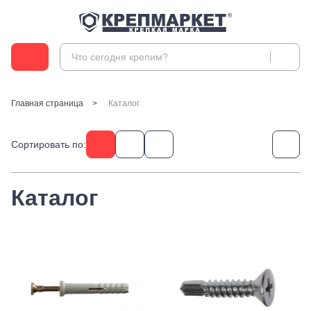
Главная страница
Каталог
Крепеж
Анкеры
Ручной инструмент
Сортировать по:
Анкеры распорные
Анкеры TOX, Wkret-met
Сварочное, паяльное оборудование
Расходные материалы
Анкеры химические и аксессуары
Каталог
Горелки
Анкеры химические и аксессуары БХ
Паяльники и аксессуары
Биты для шуруповерта
Инженерные системы
Анкеры забивные
Сварка и аксессуары
Антивандальные
Анкеры клиновые
Резьбонарезной инструмент
Биты звездочка (TORX)
Анкеры рамные
Водоснабжение
Монтажные системы
Воротки и плашкодержатели
Крестовые
Арматура запорная и регулирующая
Гвозди
Метчики
Кровельные
Лейки и шланги для душа
Гвозди
Плашки
Виброизоляция
Скобяные изделия
Шестигранные
Полипропиленовые трубы, фитинги и комплектующие
Гвозди декоративные