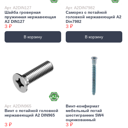
Арт. А2DIN127
Арт. А2DIN7982
Шайба гроверная
Саморез с потайной
пружинная нержавеющая
головкой нержавеющий А2
А2 DIN127
Din7982
3 ₽
3 ₽
В корзину
В корзину
Арт. А2DIN965
Винт-конфирмат
Винт с потайной головкой
мебельный потай
нержавеющий А2 DIN965
шестигранник SW4
оцинкованный
3 ₽
3 ₽