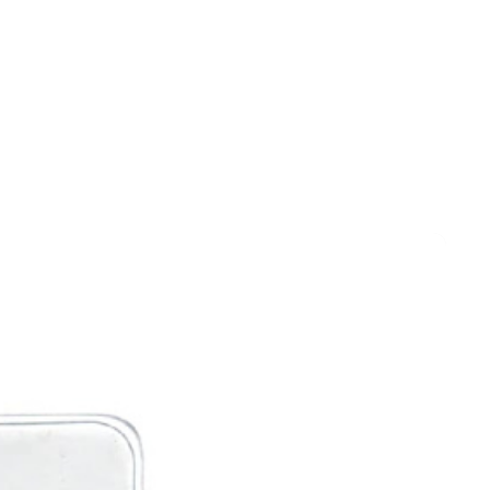
и и полотна для
Фрезы
тролобзика
и
Сверла
 алмазные
Наборы сверел БХ
отрезные
Сверла по дереву
отрезные БХ
Сверла по бетону/камню БХ
 отрезные БХ (ЦЕНЫ по
Сверла по бетону/камню
Сверла по дереву БХ
 пильные
Сверла по дереву БХ
 пильные БХ
Сверла по металлу
 круги алмазные БХ
Сверла по металлу БХ