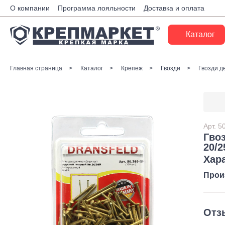
О компании
Программа лояльности
Доставка и оплата
Каталог
Крепеж
Главная страница
Каталог
Крепеж
Гвозди
Гвозди д
Ручной инструмент
Расходные материалы
Инженерные системы
Арт.
5
Гвоз
Монтажные системы
20/2
Хар
Скобяные изделия
Прои
Электрика
Такелаж
Отз