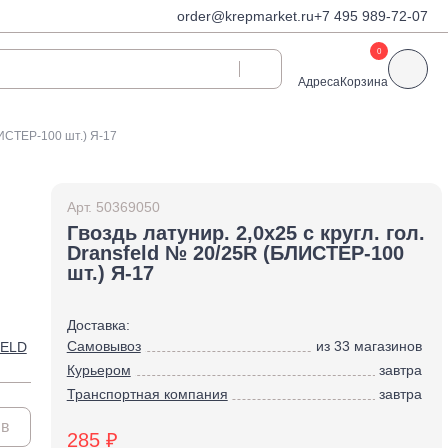
order@krepmarket.ru
+7 495 989-72-07
0
Адреса
Корзина
ЛИСТЕР-100 шт.) Я-17
ди
Дюбели и дюбель-
гвозди
Арт.
50369050
Дюбели для газобетона
Гвоздь латунир. 2,0х25 с кругл. гол.
 декоративные
Dransfeld № 20/25R (БЛИСТЕР-100
Дюбель-гвозди
шт.) Я-17
Дюбель-гвозди TOX, Wkret-
met
Доставка:
Дюбели TOX, Wkret-met
Самовывоз
из 33 магазинов
ELD
Дюбели для гипсокартона
Курьером
завтра
Дюбели для теплоизоляции
Транспортная компания
завтра
Дюбели распорные
ыв
Дюбели фасадные
285 ₽