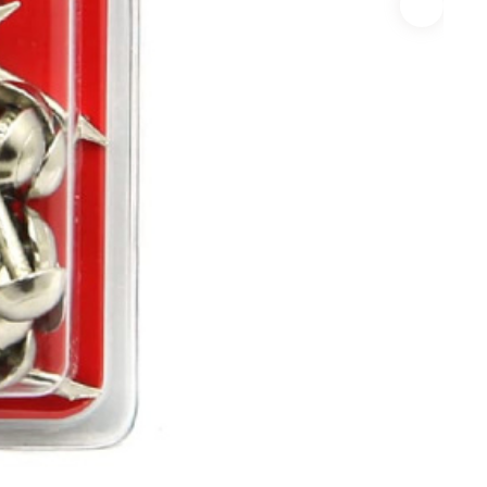
истемы
ли для монтажа
Детали для монтажа
БХ
бы
Неподвижные/
Подвижные опоры