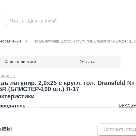
Крепеж
екоративные
Гвоздь латунир. 2,0х25 с кругл. гол. Dransfeld № 20/25R (Б
Анкеры
Гвоз
Характеристики
Отзывы
Анкеры распорные
Гвозди
Анкеры TOX, Wkret-met
Гвозди
0369050
Анкеры химические и
дь латунир. 2,0х25 с кругл. гол. Dransfeld №
аксессуары
5R (БЛИСТЕР-100 шт.) Я-17
Анкеры химические и
актеристики
аксессуары БХ
DRANSF
зводитель
Анкеры забивные
Анкеры клиновые
Анкеры рамные
ывы
Оставить отз