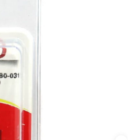
Сверла по стеклу/керамике
Сверла по стеклу/керамике
БХ
нки
Мешки строительные
ки
ки алмазные
ки алмазные БХ
ки БХ
и по бетону,
одники
и по бетону,
одники БХ