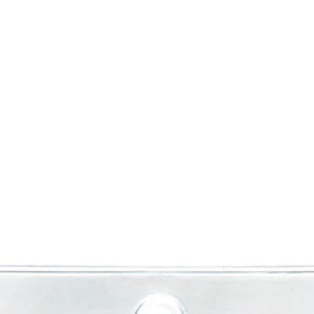
нирно
Биты для
Пилк
цевый
шуруповерта
элек
трумент
Антивандальные
атижи,
Биты звездочка (TORX)
когубцы
Крестовые
ницы
Кровельные
и, Щипцы
Шестигранные
чки, Бокорезы
Буры
Диск
ерительный
Буры SDS-max
Диски
трумент
Буры SDS-plus
Диски 
йки,
Буры SDS-plus БХ
Диски 
генциркули
Диски
ьники и угломеры
упак)
тки
Диски
ни
Диски
оны, Щупы
Диски,
номеры,