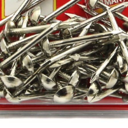
ракторы
епочники
 (упаковки)
дства
ивидуальной
иты
та рук
та глаз, Головы
и и дождевики
емы
Монтажные с
пление
Виброизоляция
Дета
ление
Монтажные профили
Ско