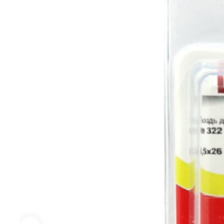
ниве
аксе
Малярно-
Электроинструмент
Сто
отделочный
сле
Перфораторы
инструмент
инс
Дрели, шуруповерты
Правило
Ключ
Шлифовальные машины
Валики, рукоятки
Фикс
Строительные фены
инст
Емкости для
УШМ (болгарки)
краски и
Набо
аксессуары
инст
Пилы, Электролобзики
Шпатели, Кельмы,
Напи
Насадки для гравера
Гладилки
Отве
Аксессуары для
Кисти
электроинструмента
Керн
Расходные
Гвоздезабивной
Корщ
материалы для
инструмент и аксессуары
Ручн
плитки
коло
Разметочный
Труб
инструмент
Голо