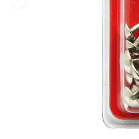
Экст
Закл
Ключи
Лестницы,
Хранение
Сре
стремянки
инструмента
инд
защ
Стремянки
Стенды, Панели, Полки
Защи
Ящики, Кейсы,
Органайзеры
Защи
Сумки для инструмента
Плащ
Инженерные сист
Водоснабжение
Газоснабжение
Ото
Арматура запорная и
Краны газовые
Отоп
регулирующая
Шланги, подводки,
Лейки и шланги для
муфты газовые
душа
Полипропиленовые