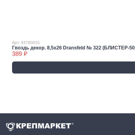
трубы, фитинги и
комплектующие
Прочистка труб
Сантехнический
крепеж
Сифоны и слив
Арт. 43780031
Смесители, краны и
Гвоздь декор. 8,5х26 Dransfeld № 322 (БЛИСТЕР-50 
389 ₽
комплектующие
Уплотнители
сантехнические
Фитинги резьбовые
Шланги, гибкая
подводка
Вентиляция
Канализация
Вентиляционные
Трубы
решетки и
канализационные
вентиляторы
Фитинги для
Воздуховоды
канализации