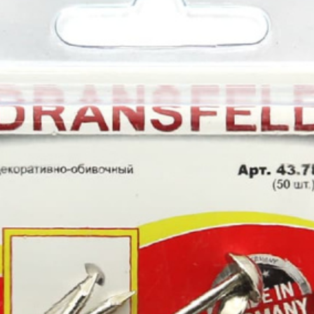
лиры и
ссуары
лярно
сарный
Шлифовальные круги
Коро
трумент
и насадки
Корон
и
Круги зачистные БХ
Корон
ирующий
Шлифовальные ленты
Корон
румент
Шлифовальные листы
Корон
ры слесарного
румента
Шлифовальные чашки БХ
Коронк
перех
льники, Надфили
Круги зачистные
Коронк
ртки
перех
ы, зубило
етки
ые дрели,
вороты
орезы
вки торцевые