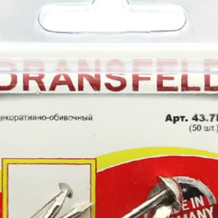
лиры и
ссуары
лярно
сарный
Шлифовальные круги
Коро
трумент
и насадки
Корон
и
Круги зачистные БХ
Корон
ирующий
Шлифовальные ленты
Корон
румент
Шлифовальные листы
Корон
ры слесарного
румента
Шлифовальные чашки БХ
Коронк
перех
льники, Надфили
Круги зачистные
Коронк
ртки
перех
ы, зубило
етки
ые дрели,
вороты
орезы
вки торцевые