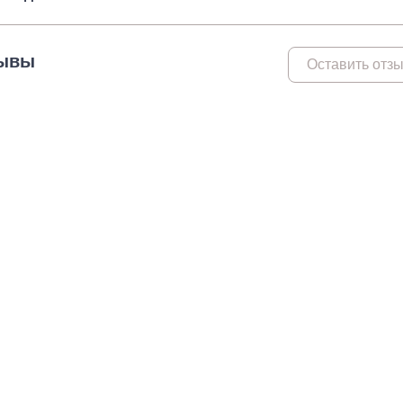
Метрический крепеж
Спец
Болты
Дюймо
ывы
Оставить отз
Винты
Крепеж
Гайки
Крепеж
резьб
Шайбы
Мебел
Шпильки
Микро
Шпильки БХ
Шплинты
Скрытый крепеж
Закл
Крепеж для фасада, забора,
Закле
доски
Закле
Заклеп
Расходные м