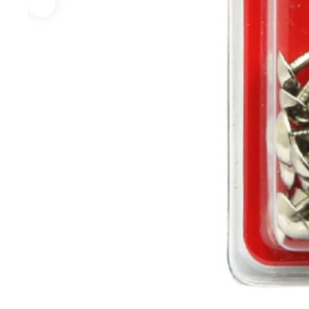
Экст
Закл
Ключи
Лестницы,
Хранение
Сре
стремянки
инструмента
инд
защ
Стремянки
Стенды, Панели, Полки
Защи
Ящики, Кейсы,
Органайзеры
Защи
Сумки для инструмента
Плащ
Инженерные сист
Водоснабжение
Газоснабжение
Ото
Арматура запорная и
Краны газовые
Отоп
регулирующая
Шланги, подводки,
Лейки и шланги для
муфты газовые
душа
Полипропиленовые