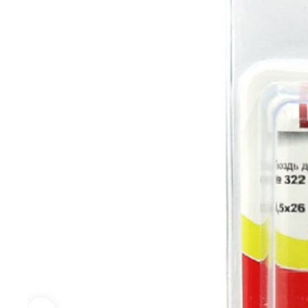
ниве
аксе
Малярно-
Электроинструмент
Сто
отделочный
сле
Перфораторы
инструмент
инс
Дрели, шуруповерты
Правило
Ключ
Шлифовальные машины
Валики, рукоятки
Фикс
Строительные фены
инст
Емкости для
УШМ (болгарки)
краски и
Набо
аксессуары
инст
Пилы, Электролобзики
Шпатели, Кельмы,
Напи
Насадки для гравера
Гладилки
Отве
Аксессуары для
Кисти
электроинструмента
Керн
Расходные
Гвоздезабивной
Корщ
материалы для
инструмент и аксессуары
Ручн
плитки
коло
Разметочный
Труб
инструмент
Голо