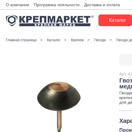
О компании
Программа лояльности
Доставка и оплата
Каталог
Крепеж
Главная страница
Каталог
Крепеж
Гвозди
Гвозди д
Ручной инструмент
Расходные материалы
Инженерные системы
Арт.
4
Гво
Монтажные системы
мед
Гвозд
Скобяные изделия
крепе
для д
Электрика
Хар
Такелаж
Прои