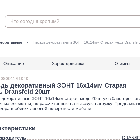
Крепеж
екоративные
Гвоздь декоративный ЗОНТ 16х14мм Старая медь Dransfel
Анкеры
Гвоз
Описание
Характеристики
Отзывы
Анкеры распорные
Гвозди
Анкеры TOX, Wkret-met
Гвозди
2090011Я1040
Анкеры химические и
здь декоративный ЗОНТ 16х14мм Старая
аксессуары
ь Dransfeld 20шт
Анкеры химические и
и декоративные ЗОНТ 16х14мм старая медь 20 штук в блистере - эт
аксессуары БХ
жные элементы, не рассчитанные на высокую нагрузку. Предназна
екора и обивки лицевой поверхности мебели.
Анкеры забивные
Анкеры клиновые
актеристики
Анкеры рамные
DRANSF
зводитель