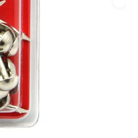
истемы
ли для монтажа
Детали для монтажа
БХ
бы
Неподвижные/
Подвижные опоры