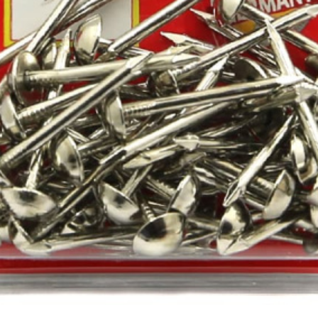
ракторы
епочники
 (упаковки)
дства
ивидуальной
иты
та рук
та глаз, Головы
и и дождевики
емы
Монтажные с
пление
Виброизоляция
Дета
ление
Монтажные профили
Ско