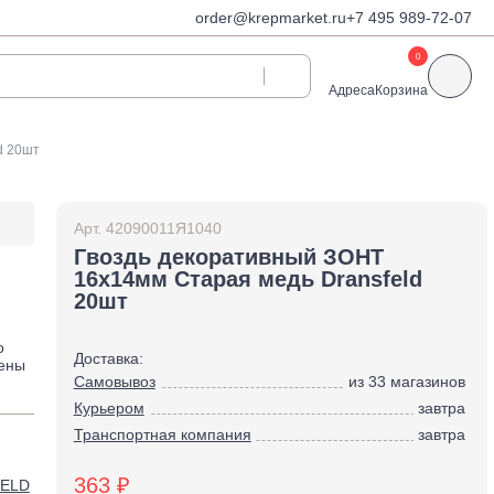
order@krepmarket.ru
+7 495 989-72-07
0
Адреса
Корзина
d 20шт
ди
Дюбели и дюбель-
гвозди
Арт.
42090011Я1040
Дюбели для газобетона
Гвоздь декоративный ЗОНТ
 декоративные
16х14мм Старая медь Dransfeld
Дюбель-гвозди
20шт
Дюбель-гвозди TOX, Wkret-
met
о
Доставка:
Дюбели TOX, Wkret-met
чены
Самовывоз
из 33 магазинов
Дюбели для гипсокартона
Курьером
завтра
Дюбели для теплоизоляции
Транспортная компания
завтра
Дюбели распорные
Дюбели фасадные
363 ₽
ELD