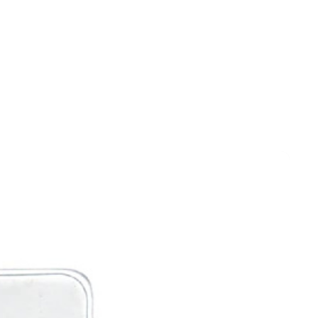
и и полотна для
Фрезы
тролобзика
и
Сверла
 алмазные
Наборы сверел БХ
отрезные
Сверла по дереву
отрезные БХ
Сверла по бетону/камню БХ
 отрезные БХ (ЦЕНЫ по
Сверла по бетону/камню
Сверла по дереву БХ
 пильные
Сверла по дереву БХ
 пильные БХ
Сверла по металлу
 круги алмазные БХ
Сверла по металлу БХ