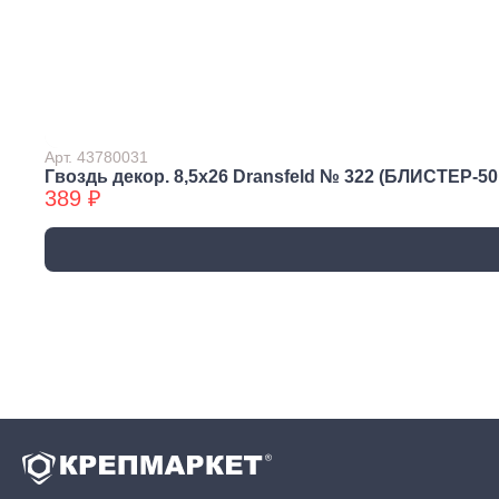
трубы, фитинги и
комплектующие
Прочистка труб
Сантехнический
крепеж
Сифоны и слив
Арт. 43780031
Смесители, краны и
Гвоздь декор. 8,5х26 Dransfeld № 322 (БЛИСТЕР-50 
389 ₽
комплектующие
Уплотнители
сантехнические
Фитинги резьбовые
Шланги, гибкая
подводка
Вентиляция
Канализация
Вентиляционные
Трубы
решетки и
канализационные
вентиляторы
Фитинги для
Воздуховоды
канализации