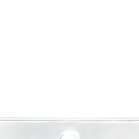
нирно
Биты для
Пилк
цевый
шуруповерта
элек
трумент
Антивандальные
атижи,
Биты звездочка (TORX)
когубцы
Крестовые
ницы
Кровельные
и, Щипцы
Шестигранные
чки, Бокорезы
Буры
Диск
ерительный
Буры SDS-max
Диски
трумент
Буры SDS-plus
Диски 
йки,
Буры SDS-plus БХ
Диски 
генциркули
Диски
ьники и угломеры
упак)
тки
Диски
ни
Диски
оны, Щупы
Диски,
номеры,