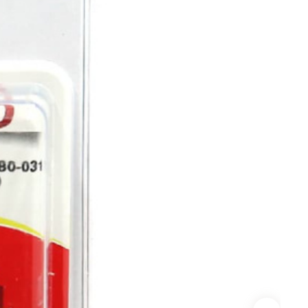
Сверла по стеклу/керамике
Сверла по стеклу/керамике
БХ
нки
Мешки строительные
ки
ки алмазные
ки алмазные БХ
ки БХ
и по бетону,
одники
и по бетону,
одники БХ