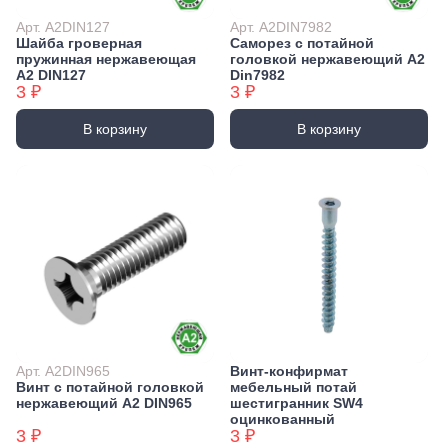
Арт. А2DIN127
Арт. А2DIN7982
Шайба гроверная
Саморез с потайной
пружинная нержавеющая
головкой нержавеющий А2
А2 DIN127
Din7982
3 ₽
3 ₽
В корзину
В корзину
Арт. А2DIN965
Винт-конфирмат
Винт с потайной головкой
мебельный потай
нержавеющий А2 DIN965
шестигранник SW4
оцинкованный
3 ₽
3 ₽