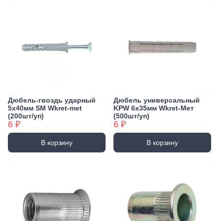
Дюбель-гвоздь ударный
Дюбель универсальный
5х40мм SM Wkret-met
KPW 6х35мм Wkret-Мет
(200шт/уп)
(500шт/уп)
6 ₽
6 ₽
В корзину
В корзину