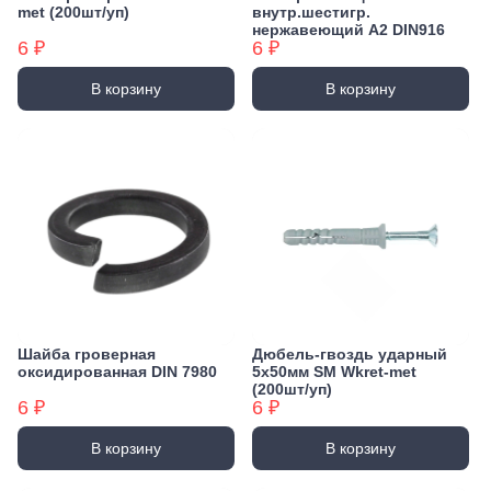
met (200шт/уп)
внутр.шестигр.
нержавеющий А2 DIN916
6 ₽
6 ₽
В корзину
В корзину
Шайба гроверная
Дюбель-гвоздь ударный
оксидированная DIN 7980
5х50мм SM Wkret-met
(200шт/уп)
6 ₽
6 ₽
В корзину
В корзину