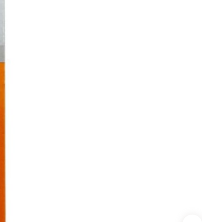
Сверла по стеклу/керамике
Сверла по стеклу/керамике
БХ
нки
Мешки строительные
ки
ки алмазные
ки алмазные БХ
ки БХ
и по бетону,
одники
и по бетону,
одники БХ