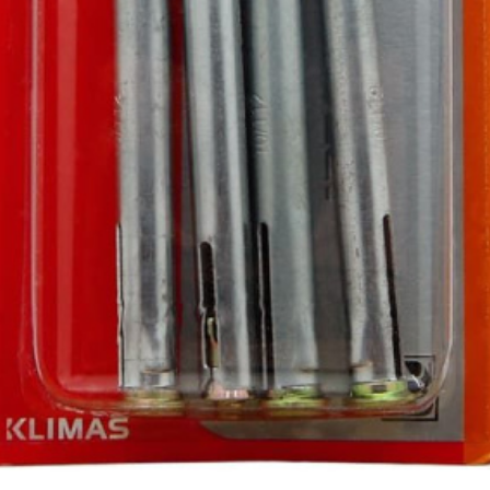
ракторы
епочники
 (упаковки)
дства
ивидуальной
иты
та рук
та глаз, Головы
и и дождевики
емы
Монтажные с
пление
Виброизоляция
Дета
ление
Монтажные профили
Ско