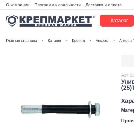
О компании
Программа лояльности
Доставка и оплата
Каталог
Крепеж
Главная страница
Каталог
Крепеж
Анкеры
Анкеры 
Ручной инструмент
Расходные материалы
Инженерные системы
Арт.
0
Уни
Монтажные системы
(25)
Скобяные изделия
Хар
Мате
Электрика
Прои
Такелаж