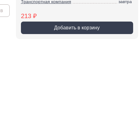
Транспортная компания
завтра
 крепёж
Саморезы и шурупы
ыв
213 ₽
вый крепёж
По дереву
 с левой резьбой
Саморезы БХ
Добавить в корзину
 с мелким шагом
По бетону
ы
Шурупы БХ
ьный крепеж
Для ГВЛ
крепеж
Кровельные
Оконные
По металлу
Универсальные
епки
пки вытяжные
пки забивные
ки резьбовые
атериалы