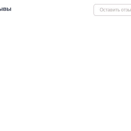
ывы
Метрический крепеж
Спец
Оставить отз
Болты
Дюймо
Винты
Крепеж
Гайки
Крепеж
резьб
Шайбы
Мебел
Шпильки
Микро
Шпильки БХ
Шплинты
Скрытый крепеж
Закл
Крепеж для фасада, забора,
Закле
доски
Закле
Заклеп
Расходные м