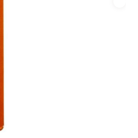
истемы
ли для монтажа
Детали для монтажа
БХ
бы
Неподвижные/
Подвижные опоры