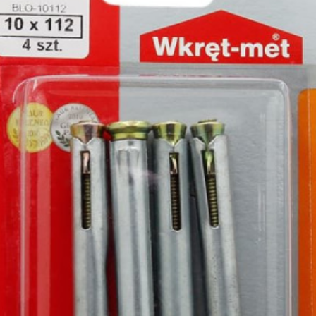
лиры и
ссуары
лярно
сарный
Шлифовальные круги
Коро
трумент
и насадки
Корон
и
Круги зачистные БХ
Корон
ирующий
Шлифовальные ленты
Корон
румент
Шлифовальные листы
Корон
ры слесарного
румента
Шлифовальные чашки БХ
Коронк
перех
льники, Надфили
Круги зачистные
Коронк
ртки
перех
ы, зубило
етки
ые дрели,
вороты
орезы
вки торцевые