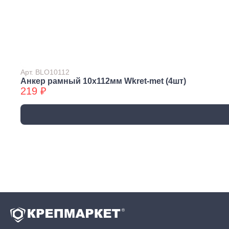
трубы, фитинги и
комплектующие
Прочистка труб
Сантехнический
крепеж
Сифоны и слив
Арт. BLO10112
Смесители, краны и
Анкер рамный 10х112мм Wkret-met (4шт)
219 ₽
комплектующие
Уплотнители
сантехнические
Фитинги резьбовые
Шланги, гибкая
подводка
Вентиляция
Канализация
Вентиляционные
Трубы
решетки и
канализационные
вентиляторы
Фитинги для
Воздуховоды
канализации