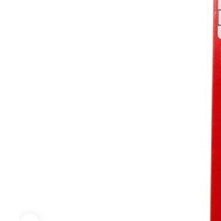
ниве
аксе
Малярно-
Электроинструмент
Сто
отделочный
сле
Перфораторы
инструмент
инс
Дрели, шуруповерты
Правило
Ключ
Шлифовальные машины
Валики, рукоятки
Фикс
Строительные фены
инст
Емкости для
УШМ (болгарки)
краски и
Набо
аксессуары
инст
Пилы, Электролобзики
Шпатели, Кельмы,
Напи
Насадки для гравера
Гладилки
Отве
Аксессуары для
Кисти
электроинструмента
Керн
Расходные
Гвоздезабивной
Корщ
материалы для
инструмент и аксессуары
Ручн
плитки
коло
Разметочный
Труб
инструмент
Голо