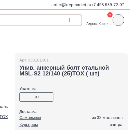
order@krepmarket.ru
+7 495 989-72-07
0
Адреса
Корзина
ди
Дюбели и дюбель-
гвозди
Арт.
030101661
Дюбели для газобетона
Унив. анкерный болт стальной
 декоративные
MSL-S2 12/140 (25)TOX ( шт)
Дюбель-гвозди
Дюбель-гвозди TOX, Wkret-
met
Упаковка:
Дюбели TOX, Wkret-met
шт
Дюбели для гипсокартона
таль
Дюбели для теплоизоляции
Доставка:
TOX
Самовывоз
из 33 магазинов
Дюбели распорные
Курьером
завтра
Дюбели фасадные