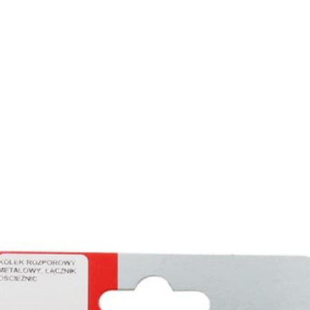
нирно
Биты для
Пилк
цевый
шуруповерта
элек
трумент
Антивандальные
атижи,
Биты звездочка (TORX)
когубцы
Крестовые
ницы
Кровельные
и, Щипцы
Шестигранные
чки, Бокорезы
Буры
Диск
ерительный
Буры SDS-max
Диски
трумент
Буры SDS-plus
Диски 
йки,
Буры SDS-plus БХ
Диски 
генциркули
Диски
ьники и угломеры
упак)
тки
Диски
ни
Диски
оны, Щупы
Диски,
номеры,