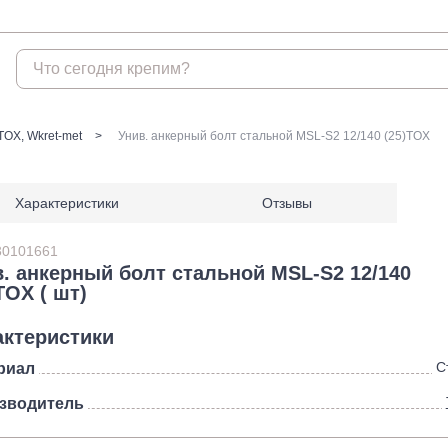
Крепеж
TOX, Wkret-met
Унив. анкерный болт стальной MSL-S2 12/140 (25)TOX
Анкеры
Гвоз
Характеристики
Отзывы
Анкеры распорные
Гвозди
Анкеры TOX, Wkret-met
Гвозди
30101661
Анкеры химические и
в. анкерный болт стальной MSL-S2 12/140
аксессуары
TOX ( шт)
Анкеры химические и
аксессуары БХ
актеристики
Анкеры забивные
С
риал
Анкеры клиновые
зводитель
Анкеры рамные