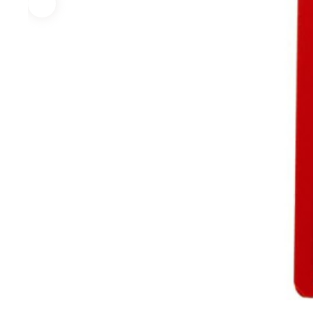
Экст
Закл
Ключи
Лестницы,
Хранение
Сре
стремянки
инструмента
инд
защ
Стремянки
Стенды, Панели, Полки
Защи
Ящики, Кейсы,
Органайзеры
Защи
Сумки для инструмента
Плащ
Инженерные сист
Водоснабжение
Газоснабжение
Ото
Арматура запорная и
Краны газовые
Отоп
регулирующая
Шланги, подводки,
Лейки и шланги для
муфты газовые
душа
Полипропиленовые