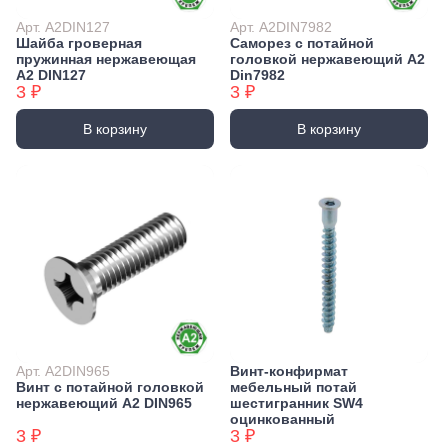
Арт. А2DIN127
Арт. А2DIN7982
Шайба гроверная
Саморез с потайной
пружинная нержавеющая
головкой нержавеющий А2
А2 DIN127
Din7982
3 ₽
3 ₽
В корзину
В корзину
Арт. А2DIN965
Винт-конфирмат
Винт с потайной головкой
мебельный потай
нержавеющий А2 DIN965
шестигранник SW4
оцинкованный
3 ₽
3 ₽